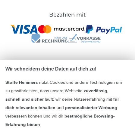
Bezahlen mit
Unsere Versandpartner
Wir schneidern deine Daten auf dich zu!
Stoffe Hemmers
nutzt Cookies und andere Technologien um
zu gewährleisten, dass unsere Webseite
zuverlässig,
schnell und sicher
läuft; wir deine Nutzererfahrung mit
für
In den deutschen Shop wechseln (aktuell gewählt
dich relevanten Inhalten
und
personalisierter Werbung
verbessern können und wir dir
bestmögliche Browsing-
Impressum
Erfahrung bieten
.