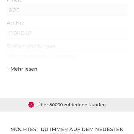
PDF
Art.Nr.:
FIBRE-87
Stoffempfehlungen:
Baumwollstoffe
Chambray
Über 1.8 Millionen Meter Stoff versandfertig
Über 80000 zufriedene Kunden
36 Jahre Erfahrung
MÖCHTEST DU IMMER AUF DEM NEUESTEN