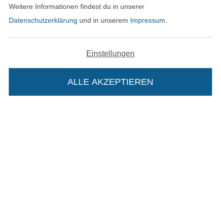
AGB
Weitere Informationen findest du in unserer
Datenschutzerklärung
und in unserem
Impressum
.
Datenschutz
Widerrufsrecht
Einstellungen
Kontakt
ALLE AKZEPTIEREN
In deinen Warenkorb
Bestellung widerrufen
Finde mehr Inspiration