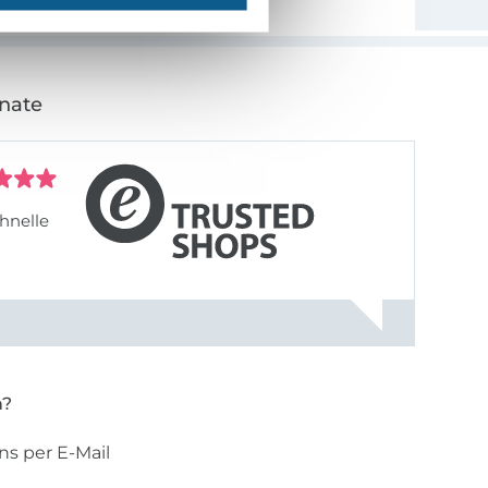
onate
hnelle
n?
ns per E-Mail