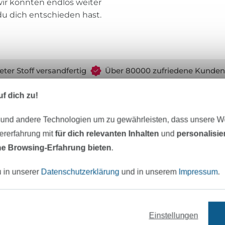
d wir könnten endlos weiter
du dich entschieden hast.
eter Stoff versandfertig
Über 80000 zufriedene Kunden
f dich zu!
MÖCHTEST DU IMMER AUF DEM NEU
 und andere Technologien um zu gewährleisten, dass unsere 
Sei immer auf dem neuesten Stand & erhalte einen
1
zererfahrung mit
für dich relevanten Inhalten
und
personalisi
e Browsing-Erfahrung bieten
.
Deine Mail-Adresse
u in unserer
Datenschutzerklärung
und in unserem
Impressum
.
Jetzt anmelden
Einstellungen