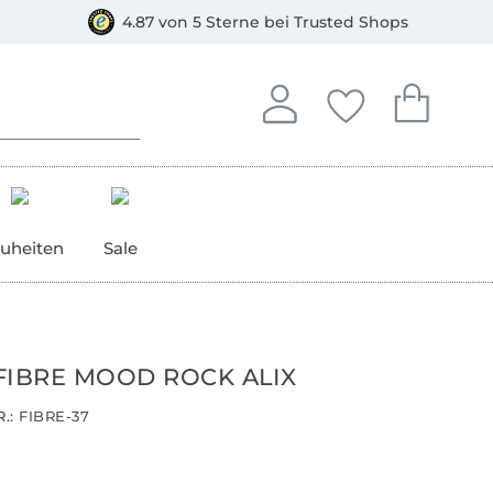
orkasse
4.87 von 5 Sterne bei Trusted Shops
In deinem Konto anmelden o
Du hast keine Artike
Du hast kein
Anmelden
Deine Favorite
Dein W
uheiten
Sale
FIBRE MOOD ROCK ALIX
.:
FIBRE-37