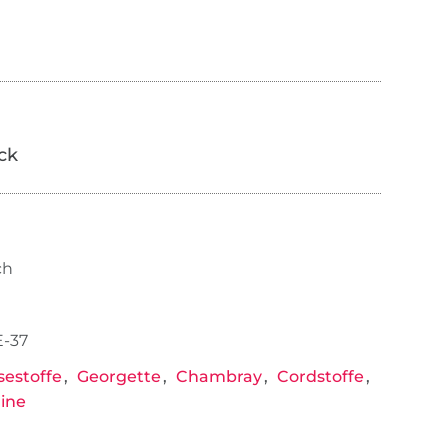
ick
ch
E-37
sestoffe
Georgette
Chambray
Cordstoffe
ine