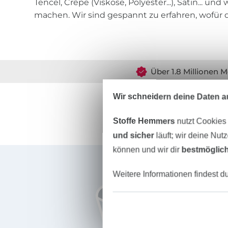
Tencel, Crêpe (Viskose, Polyester...), Satin... un
machen. Wir sind gespannt zu erfahren, wofür 
Über 1.8 Millionen M
Wir schneidern deine Daten au
Stoffe Hemmers
nutzt Cookies
und sicher
läuft; wir deine Nut
können und wir dir
bestmöglich
Für den Stoffe Hemmers Newsletter anmelden
Weitere Informationen findest d