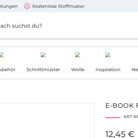
Zum Hauptinhalt springen
Weiter zur Suche
)
Visa, Mastercard, PayPal, Giropay, Kauf auf Rechnung, V
eitungen
Kostenlose Stoffmuster
ubehör
Schnittmuster
Wolle
Inspiration
Ne
E-BOOK 
ART.NR
12,45 €