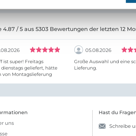
 4.87 / 5 aus 5303 Bewertungen der letzten 12 M
.08.2026
05.08.2026
f ist super! Freitags
Große Auswahl und eine sc
, dienstags geliefert, hätte
Lieferung.
h von Montagslieferung
t werden können.
ormationen
Hast du Frage
r uns
Schreibe u
sse