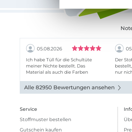
Note
05.08.2026
05
Ich habe Tüll für die Schultüte
Der Stof
meiner Nichte bestellt. Das
bestellt
Material als auch die Farben
nur nic
entsprechen der Beschreibung u
getopp
Abbildung u sieht toll aus. Die
Alle 82950 Bewertungen ansehen
Lieferung erfolgte zügig u auch
das Pre ...
Service
Inf
Stoffmuster bestellen
Übe
Gutschein kaufen
Pre