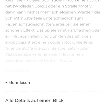
ideal. Wenn dieser Stoff zudem noch einen Strich
hat (Wildleder, Cord...) oder ein Streifenmotiv,
dann kann nichts mehr schiefgehen. Werden die
Schnittmusterteile unterschiedlich zum
Fadenlauf zugeschnitten, ergeben sie einen
schönen Effekt. Das Spielen mit Farbflächen oder
ein Mix aus hellen und dunklen Jeansflicken
ergibt garantiert einen coolen Rock. Fließend
fallende Stoffe wie zum Beispiel Satin- oder
Viskosecrêpe verleihen dem Rock einen
bezaubernden und kecken Touch.
Größe: 32-60
Alle Details auf einen Blick