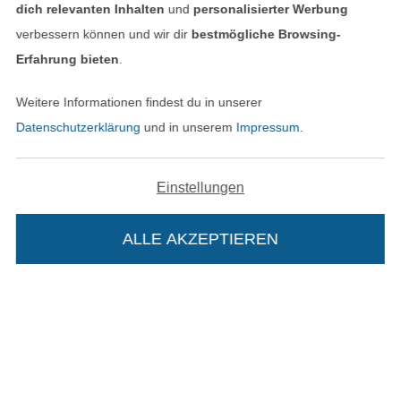
dich relevanten Inhalten
und
personalisierter Werbung
verbessern können und wir dir
bestmögliche Browsing-
Erfahrung bieten
.
In den deutschen Shop wechseln (aktuell gewählt
Weitere Informationen findest du in unserer
Impressum
Datenschutzerklärung
und in unserem
Impressum
.
AGB
Einstellungen
Datenschutz
ALLE AKZEPTIEREN
In deinen Warenkorb
Widerrufsrecht
Kontakt
Bestellung widerrufen