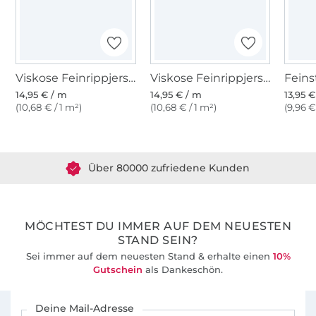
Viskose Feinrippjersey Brushed, creme
Viskose Feinrippjersey Brushed, graugrün
14,95 € / m
14,95 € / m
13,95 
(10,68 € / 1 m²)
(10,68 € / 1 m²)
(9,96 €
Über 1.8 Millionen Meter Stoff versandfertig
Über 80000 zufriedene Kunden
36 Jahre Erfahrung
MÖCHTEST DU IMMER AUF DEM NEUESTEN
STAND SEIN?
Sei immer auf dem neuesten Stand & erhalte einen
10%
Gutschein
als Dankeschön.
Für den Stoffe Hemmers Newsletter anmelden
Deine Mail-Adresse