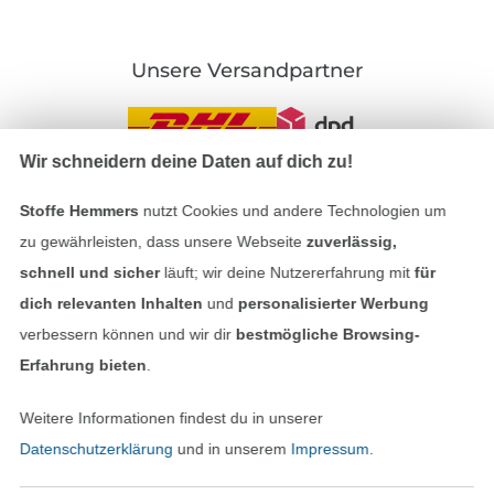
Unsere Versandpartner
Wir schneidern deine Daten auf dich zu!
In den deutschen Shop wechseln (aktuell gewählt
Stoffe Hemmers
nutzt Cookies und andere Technologien um
zu gewährleisten, dass unsere Webseite
zuverlässig,
Impressum
schnell und sicher
läuft; wir deine Nutzererfahrung mit
für
dich relevanten Inhalten
und
personalisierter Werbung
AGB
verbessern können und wir dir
bestmögliche Browsing-
Erfahrung bieten
.
Datenschutz
Weitere Informationen findest du in unserer
Widerrufsrecht
Datenschutzerklärung
und in unserem
Impressum
.
Kontakt