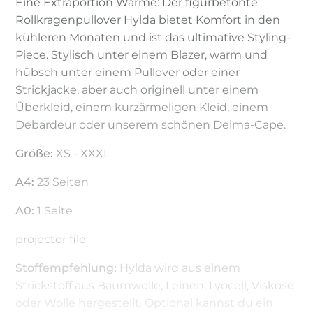
Eine Extraportion Wärme: Der figurbetonte
Rollkragenpullover Hylda bietet Komfort in den
kühleren Monaten und ist das ultimative Styling-
Piece. Stylisch unter einem Blazer, warm und
hübsch unter einem Pullover oder einer
Strickjacke, aber auch originell unter einem
Überkleid, einem kurzärmeligen Kleid, einem
Debardeur oder unserem schönen Delma-Cape.
Größe:
XS - XXXL
A4:
23 Seiten
A0:
1 Seite
projector file
Stoffempfehlung:
Hylda wird aus einem
Strickstoff aus Baumwolle, Leinen, Lyocell, Viskose
oder Wolle hergestellt. Optional kannst du ein