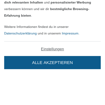
dich relevanten Inhalten
und
personalisierter Werbung
verbessern können und wir dir
bestmögliche Browsing-
Erfahrung bieten
.
In den deutschen Shop wechseln (aktuell gewählt
Weitere Informationen findest du in unserer
Datenschutzerklärung
und in unserem
Impressum
.
Impressum
AGB
Einstellungen
Datenschutz
ALLE AKZEPTIEREN
In deinen Warenkorb
Widerrufsrecht
Kontakt
Bestellung widerrufen