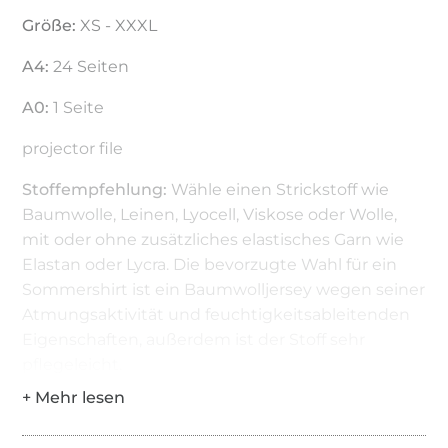
Größe:
XS - XXXL
A4:
24 Seiten
A0:
1 Seite
projector file
Stoffempfehlung:
Wähle einen Strickstoff wie
Baumwolle, Leinen, Lyocell, Viskose oder Wolle,
mit oder ohne zusätzliches elastisches Garn wie
Elastan oder Lycra. Die bevorzugte Wahl für ein
Sommershirt ist ein Baumwolljersey wegen seiner
Atmungsaktivität und feuchtigkeitsableitenden
Eigenschaften, außerdem ist der Stoff sehr
pflegeleicht.