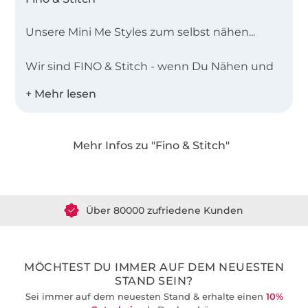
Unsere Mini Me Styles zum selbst nähen...
Wir sind FINO & Stitch - wenn Du Nähen und
#minimelooks liebst, bist Du hier genau
richtig. Endlich kannst Du Dir, Deinem Mini
und der restlichen Familie den passenden
#partnerlook selbst nähen. Unsere
Mehr Infos zu "Fino & Stitch"
selbsterklärenden Anleitungsvideos helfen Dir
dabei - egal ob Profi oder Anfänger. So ist pure
Über 1.8 Millionen Meter Stoff versandfertig
#nähliebe garantiert.
Über 80000 zufriedene Kunden
36 Jahre Erfahrung
MÖCHTEST DU IMMER AUF DEM NEUESTEN
STAND SEIN?
Sei immer auf dem neuesten Stand & erhalte einen
10%