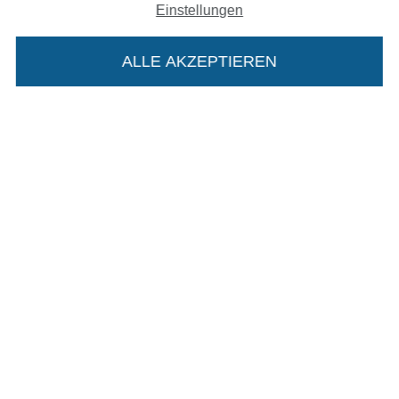
Einstellungen
Impressum
ALLE AKZEPTIEREN
In deinen Warenkorb
AGB
Datenschutz
Widerrufsrecht
Kontakt
Bestellung widerrufen
Finde mehr Inspiration