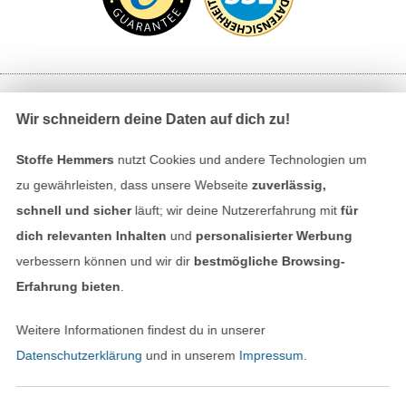
Bezahlen mit
Wir schneidern deine Daten auf dich zu!
Stoffe Hemmers
nutzt Cookies und andere Technologien um
zu gewährleisten, dass unsere Webseite
zuverlässig,
schnell und sicher
läuft; wir deine Nutzererfahrung mit
für
dich relevanten Inhalten
und
personalisierter Werbung
verbessern können und wir dir
bestmögliche Browsing-
Unsere Versandpartner
Erfahrung bieten
.
Weitere Informationen findest du in unserer
Datenschutzerklärung
und in unserem
Impressum
.
In den deutschen Shop wechseln (aktuell gewählt