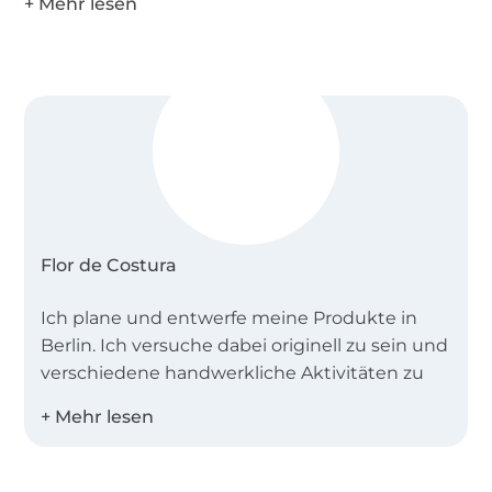
Reißverschluss
Druckknöpfe
Schrägband
Außenmasse:
25,5 cm x 16 cm x 6 cm (B x H x T)
Dieses Schnittmuster darf ausschließlich zu
privaten Zwecken verwendet werden.
@Copyright Flor de Costura 2023
Flor de Costura
Ich plane und entwerfe meine Produkte in
Berlin. Ich versuche dabei originell zu sein und
verschiedene handwerkliche Aktivitäten zu
unterstützen.
Im Jahr 2022 habe ich mit dem Verkauf
meiner Schnittmuster gestartet. Dabei