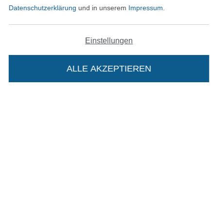
Datenschutzerklärung
und in unserem
Impressum
.
In den deutschen Shop wechseln (aktuell gewählt
Einstellungen
Impressum
ALLE AKZEPTIEREN
In deinen Warenkorb
AGB
Datenschutz
Widerrufsrecht
Kontakt
Bestellung widerrufen