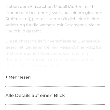
Neben dem klassischen Modell (Außen- und
Innenstoffe bestehen jeweils aus einem gleichen
Stoffmuster), gibt es auch zusätzlich eine kleine
Anleitung für die Variante mit Patchwork, wie im
Hauptbild gezeigt.
Die Buchtasche ist für verschiedene Buchgröße
geeignet. Bei einer kleinen Reise ist hier Platz für
mehrere Bücher! Aber auch, wenn nur ein
dünneres Exemplar in ihr steckt oder sie leer ist,
behält sie ihre schöne Form.
Auf ihrer Rückseite hat sie ein gepolstertes und
gefüttertes Fach - Aufbewahrungsmöglichkeit für
Brille, Handy, Geld, Schlüssel… Durch den
Reißverschluss ist sein Inhalt sicher und man hat
Alle Details auf einen Blick
alles notwendige dabei für Spaziergänge im Park,
Zugfahrten oder Arbeitspausen. Durch den