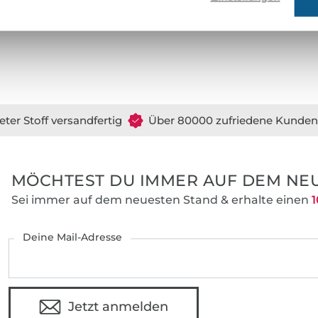
Selten war ich in meinem Leben so wissbeg
wollte verstehen, wie aus Form ein Kleid
und welches Material dem Schnitt dient, 
ohne viel Kitsch oder wilde Muster. Ich wo
eigenen Ideen umsetzen und eigene Schn
können.
eter Stoff versandfertig
Über 80000 zufriedene Kunden
Meine Interpretation eines Hobbys, welc
absoluten Wunsch- und Traumberuf wurde, 
MÖCHTEST DU IMMER AUF DEM NEU
Warum es aber ein Märchen dazu braucht
Sei immer auf dem neuesten Stand & erhalte einen
1
Geschichten auf ihre heimliche, unaufdrin
den Blickwinkel lenken können. Oft erklär
Deine Mail-Adresse
Situationen aus einer anderen Sicht und w
unsere Welt etwas besser zu verstehen, 
belehrt zu fühlen.
Jetzt anmelden