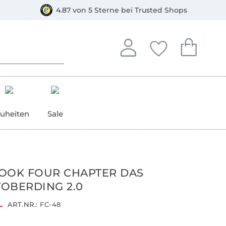
orkasse
4.87 von 5 Sterne bei Trusted Shops
In deinem Konto anmelden o
Du hast keine Artike
Du hast kein
Anmelden
Deine Favorite
Dein W
uheiten
Sale
OOK FOUR CHAPTER DAS
OBERDING 2.0
ART.NR.:
FC-48