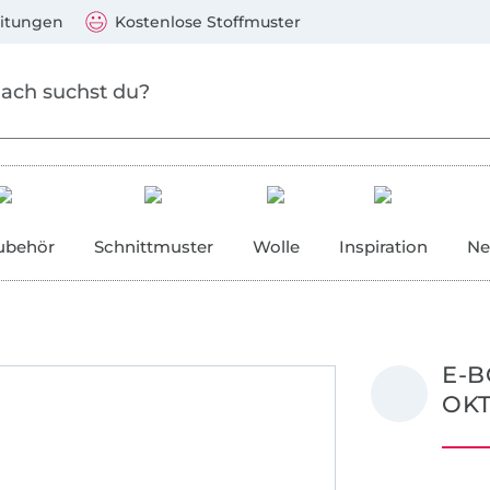
Zum Hauptinhalt springen
Weiter zur Suche
)
Visa, Mastercard, PayPal, Giropay, Kauf auf Rechnung, V
eitungen
Kostenlose Stoffmuster
ubehör
Schnittmuster
Wolle
Inspiration
Ne
E-B
OKT