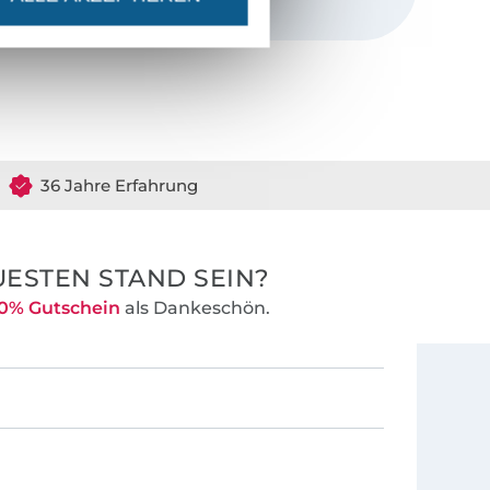
ierig. Ich
ungsstück wird
ihn aufwertet
llte meine
itte entwerfen
36 Jahre Erfahrung
hes zum
seht ihr hier!
ESTEN STAND SEIN?
? Weil
0% Gutschein
als Dankeschön.
gliche Weise
en sie uns
ir lernen
ganz ohne uns