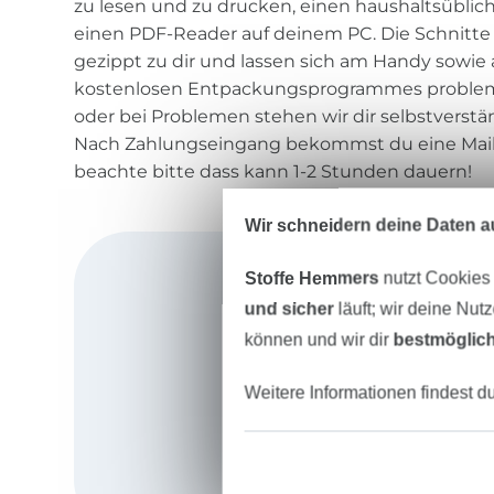
zu lesen und zu drucken, einen haushaltsübli
einen PDF-Reader auf deinem PC. Die Schnitt
gezippt zu dir und lassen sich am Handy sowie
kostenlosen Entpackungsprogrammes problemlo
oder bei Problemen stehen wir dir selbstverstä
Nach Zahlungseingang bekommst du eine Mail
beachte bitte dass kann 1-2 Stunden dauern!
Wir schneidern deine Daten au
Stoffe Hemmers
nutzt Cookies
und sicher
läuft; wir deine Nut
können und wir dir
bestmöglich
Weitere Informationen findest d