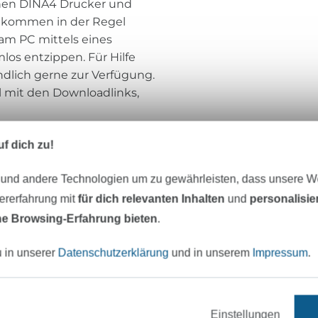
chen DINA4 Drucker und
e kommen in der Regel
 am PC mittels eines
s entzippen. Für Hilfe
ndlich gerne zur Verfügung.
 mit den Downloadlinks,
f dich zu!
FourChapter
 und andere Technologien um zu gewährleisten, dass unsere 
zererfahrung mit
für dich relevanten Inhalten
und
personalisi
Hi, ich bin Franzi von fourChapter!
e Browsing-Erfahrung bieten
.
Jeder Schnitt beginnt mit "Es war einmal...
u in unserer
Datenschutzerklärung
und in unserem
Impressum
.
persönlichen Fall war es der Tag, an dem 
spontanen Einfall hatte - ich könnte mir j
Nähmaschine zulegen.
Einstellungen