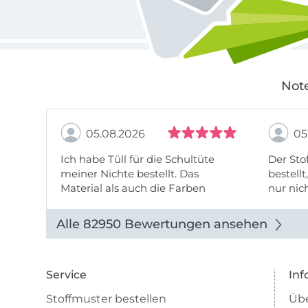
Note
05.08.2026
05
Ich habe Tüll für die Schultüte
Der Stof
meiner Nichte bestellt. Das
bestellt
Material als auch die Farben
nur nic
entsprechen der Beschreibung u
getopp
Abbildung u sieht toll aus. Die
Alle 82950 Bewertungen ansehen
Lieferung erfolgte zügig u auch
das Pre ...
Service
Inf
Stoffmuster bestellen
Übe