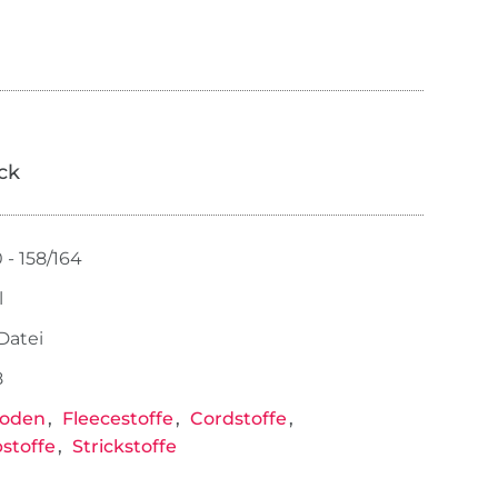
ick
 - 158/164
l
-Datei
8
loden
Fleecestoffe
Cordstoffe
stoffe
Strickstoffe