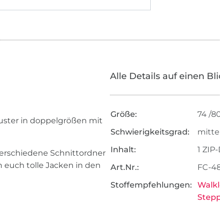
Alle Details auf einen Bl
Größe:
74 /80
ster in doppelgrößen mit
Schwierigkeitsgrad:
mitte
Inhalt:
1 ZIP
verschiedene Schnittordner
n euch tolle Jacken in den
Art.Nr.:
FC-4
Stoffempfehlungen:
Walk
Stepp