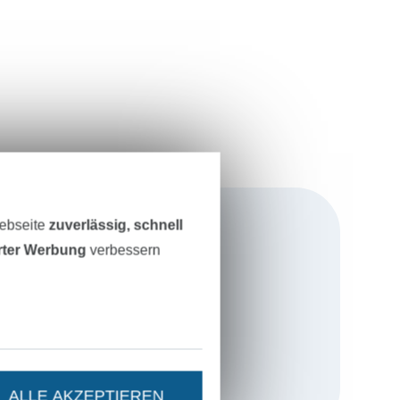
Webseite
zuverlässig, schnell
erter Werbung
verbessern
.."! In meinem
ich den
a mal eine
ALLE AKZEPTIEREN