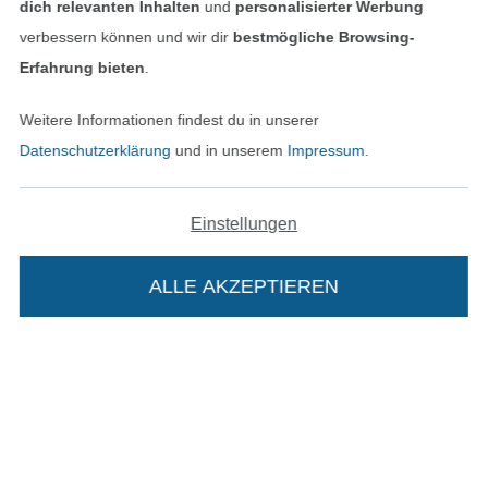
dich relevanten Inhalten
und
personalisierter Werbung
verbessern können und wir dir
bestmögliche Browsing-
Erfahrung bieten
.
Unsere Versandpartner
Weitere Informationen findest du in unserer
Datenschutzerklärung
und in unserem
Impressum
.
In den deutschen Shop wechseln (aktuell gewählt
Einstellungen
Impressum
ALLE AKZEPTIEREN
In deinen Warenkorb
AGB
Datenschutz
Widerrufsrecht
Kontakt