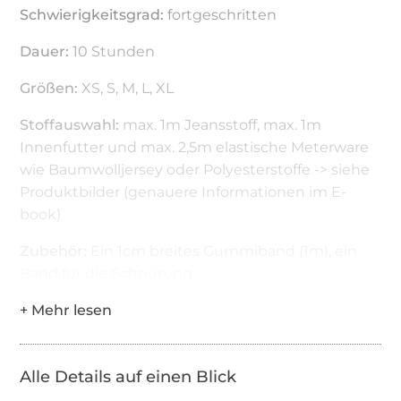
Schwierigkeitsgrad:
fortgeschritten
Dauer:
10 Stunden
Größen:
XS, S, M, L, XL
Stoffauswahl:
max. 1m Jeansstoff, max. 1m
Innenfutter und max. 2,5m elastische Meterware
wie Baumwolljersey oder Polyesterstoffe -> siehe
Produktbilder (genauere Informationen im E-
book)
Zubehör:
Ein 1cm breites Gummiband (1m), ein
Band für die Schnürung
Hinweis:
Die Schnittmuster-PDF Dateien im
DinA4 Format ausdrucken
Alle Details auf einen Blick