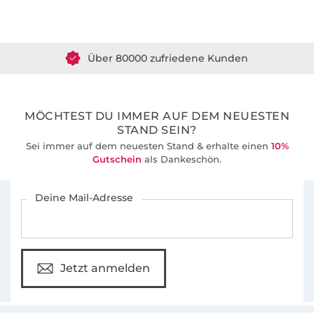
Über 1.8 Millionen Meter Stoff versandfertig
Mit der beilegenden Anleitung können selbst
Anfänger die Kreationen einfach und
Über 80000 zufriedene Kunden
verständlich nachnähen.
36 Jahre Erfahrung
MÖCHTEST DU IMMER AUF DEM NEUESTEN
STAND SEIN?
Sei immer auf dem neuesten Stand & erhalte einen
10%
Gutschein
als Dankeschön.
Für den Stoffe Hemmers Newsletter anmelden
Deine Mail-Adresse
Jetzt anmelden