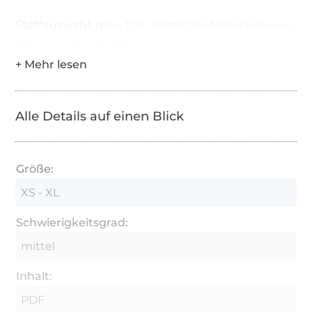
Stoffauswahl:
max. 1,5m elastische Meterware wie
Baumwolljersey oder Lycra
Zubehör:
eine ca. 3-4cm breite Schnalle (auch
genannt: Verschluss, Schieber, Schließe, Bikini-
Verschluss) für das Taillenband
Alle Details auf einen Blick
Hinweis:
Die Schnittmuster PDF-Dateien im
DinA4 Format ausdrucken
Größe:
XS - XL
Schwierigkeitsgrad:
mittel
Inhalt:
PDF