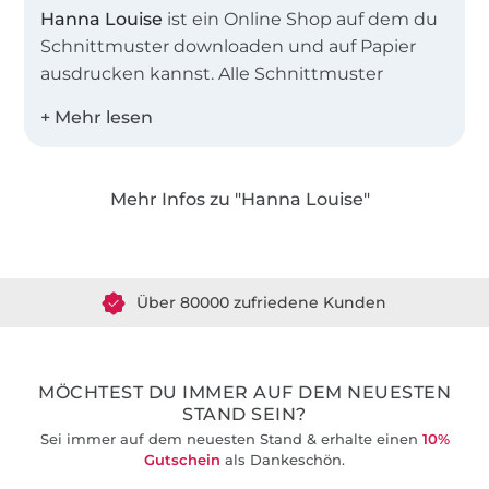
Hanna Louise
ist ein Online Shop auf dem du
Schnittmuster downloaden und auf Papier
ausdrucken kannst. Alle Schnittmuster
wurden von mir persönlich mit viel Herzblut
und Detailliebe erstellt. Bei der Konstruktion
der Schnitte, legen wir sehr viel Wert auf eine
einfache und unkomplizierte Darstellung.
Mehr Infos zu "Hanna Louise"
Über 1.8 Millionen Meter Stoff versandfertig
Mit der beilegenden Anleitung können selbst
Anfänger die Kreationen einfach und
Über 80000 zufriedene Kunden
verständlich nachnähen.
36 Jahre Erfahrung
MÖCHTEST DU IMMER AUF DEM NEUESTEN
STAND SEIN?
Sei immer auf dem neuesten Stand & erhalte einen
10%
Gutschein
als Dankeschön.