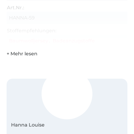
Art.Nr.:
HANNA-59
Stoffempfehlungen:
Baumwolljersey
Badeanzugstoffe
Hanna Louise