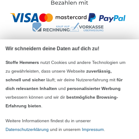
Bezahlen mit
Wir schneidern deine Daten auf dich zu!
Unsere Versandpartner
Stoffe Hemmers
nutzt Cookies und andere Technologien um
zu gewährleisten, dass unsere Webseite
zuverlässig,
schnell und sicher
läuft; wir deine Nutzererfahrung mit
für
dich relevanten Inhalten
und
personalisierter Werbung
In den deutschen Shop wechseln (aktuell gewählt
verbessern können und wir dir
bestmögliche Browsing-
Erfahrung bieten
.
Impressum
Weitere Informationen findest du in unserer
AGB
Datenschutzerklärung
und in unserem
Impressum
.