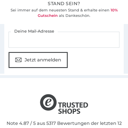
denke, bei denen alles perfekt zusammen
STAND SEIN?
passt. Dazu gehören auch Accessoires, die ich
Sei immer auf dem neuesten Stand & erhalte einen
10%
gezielt auswähle und vereinzelt in meinem
Gutschein
als Dankeschön.
Shop anbiete.
Für den Stoffe Hemmers Newsletter anmelden
Deine Mail-Adresse
Viel Spaß beim Nähen meiner Schnitte!
Nina
Jetzt anmelden
Note 4.87 / 5 aus 5317 Bewertungen der letzten 12