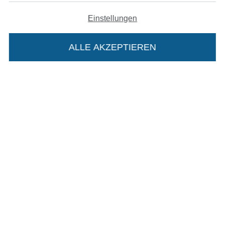
Datenschutz
Einstellungen
Widerrufsrecht
ALLE AKZEPTIEREN
In deinen Warenkorb
Kontakt
Bestellung widerrufen
Finde mehr Inspiration