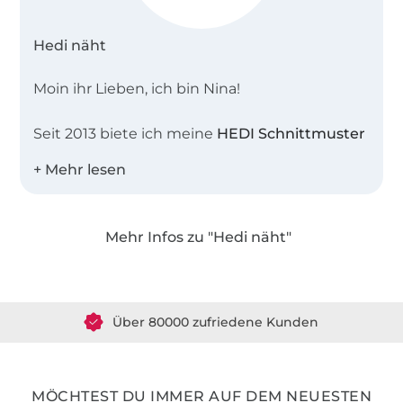
Hedi näht
Moin ihr Lieben, ich bin Nina!
Seit 2013 biete ich meine
HEDI Schnittmuster
an. Alle Schnitte spiegeln meinen eigenen
Style wieder – denn neue Schnitte designe
ich hauptsächlich für mich, weil ich mir dieses
Kleidungsstück wünsche. Ich mag einfache,
Mehr Infos zu "Hedi näht"
lässige Schnitte, die schnelle
Erfolgsergebnisse garantieren und nicht auf
Über 1.8 Millionen Meter Stoff versandfertig
den ersten Blick selbst genäht aussehen.
Über 80000 zufriedene Kunden
Das Geheimnis meines Styles ist, dass ich mir
36 Jahre Erfahrung
nicht einfach einzelne Kleidungsstücke
anziehe, sondern in kompletten Outfits
MÖCHTEST DU IMMER AUF DEM NEUESTEN