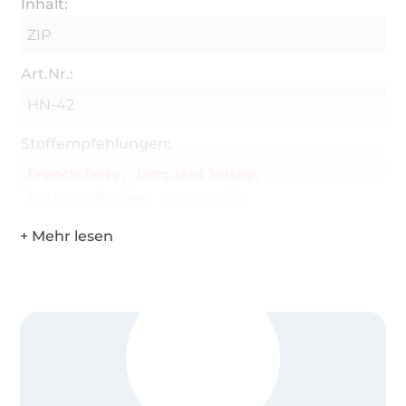
Inhalt:
ZIP
Art.Nr.:
HN-42
Stoffempfehlungen:
French Terry
Jacquard Jersey
Baumwolljersey
Steppstoffe