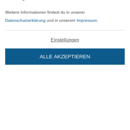
Kontakt
Weitere Informationen findest du in unserer
Datenschutzerklärung
und in unserem
Impressum
.
Bestellung widerrufen
Einstellungen
Finde mehr Inspiration
ALLE AKZEPTIEREN
In deinen Warenkorb
In den niederländischen Sh
In den französisch
Nederlands
Français