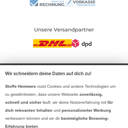
Unsere Versandpartner
In den deutschen Shop wechseln (aktuell gewählt
Wir schneidern deine Daten auf dich zu!
Impressum
Stoffe Hemmers
nutzt Cookies und andere Technologien um
AGB
zu gewährleisten, dass unsere Webseite
zuverlässig,
schnell und sicher
läuft; wir deine Nutzererfahrung mit
für
Datenschutz
dich relevanten Inhalten
und
personalisierter Werbung
verbessern können und wir dir
bestmögliche Browsing-
Widerrufsrecht
Erfahrung bieten
.