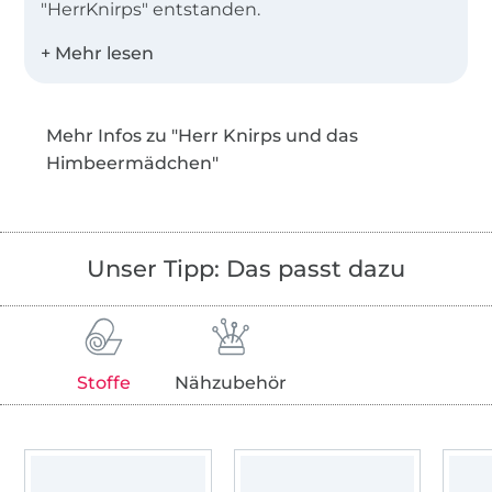
"HerrKnirps" entstanden.
Herr Knirps ist für mich die ideale Basis einen
Ausgleich zum Alltagsstress zu finden.
Mehr Infos zu "Herr Knirps und das
Inspiration und Motivation war von Anfang an
Himbeermädchen"
mein kleiner Sonnenschein Finnik, der mich
im Mai 2016 zur Mama gemacht hat.
Für ihn habe ich das Nähen gelernt und in
Unser Tipp: Das passt dazu
Allem was ich nähe steckt die Liebe, die mich
dieser kleine Mensch zu fühlen gelehrt hat.
Durch die Geburt meines Himbeermädchens
Stoffe
Nähzubehör
Malina hat sich das Glück im April 2019 sogar
verdoppelt. Durch sie konnte ich meine
Fähigkeiten auch auf Mädchenschnitte
ausweiten und endlich Kleidchen und