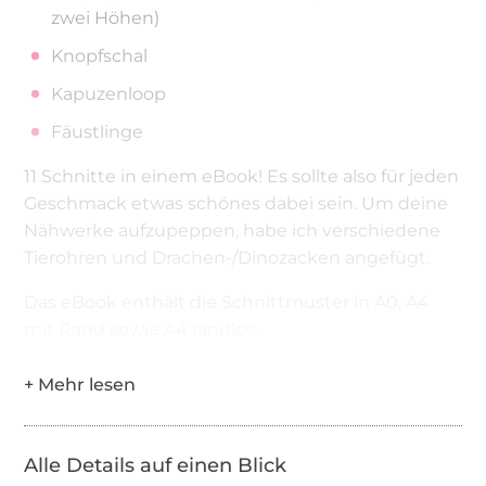
zwei Höhen)
Knopfschal
Kapuzenloop
Fäustlinge
11 Schnitte in einem eBook! Es sollte also für jeden
Geschmack etwas schönes dabei sein. Um deine
Nähwerke aufzupeppen, habe ich verschiedene
Tierohren und Drachen-/Dinozacken angefügt.
Das eBook enthält die Schnittmuster in A0, A4
mit Rand sowie A4 randlos.
Alle Details auf einen Blick