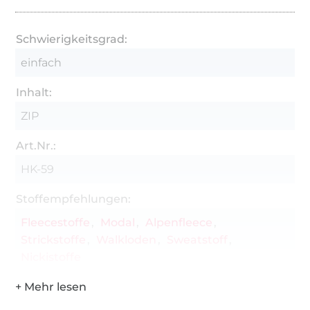
Schwierigkeitsgrad:
einfach
Inhalt:
ZIP
Art.Nr.:
HK-59
Stoffempfehlungen:
Fleecestoffe
Modal
Alpenfleece
Strickstoffe
Walkloden
Sweatstoff
Nickistoffe