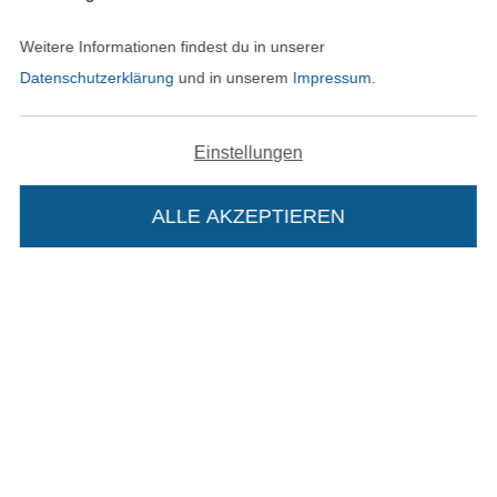
Weitere Informationen findest du in unserer
Datenschutzerklärung
und in unserem
Impressum
.
In den deutschen Shop wechseln (aktuell gewählt
Impressum
Einstellungen
AGB
ALLE AKZEPTIEREN
In deinen Warenkorb
Datenschutz
Widerrufsrecht
Kontakt
Bestellung widerrufen