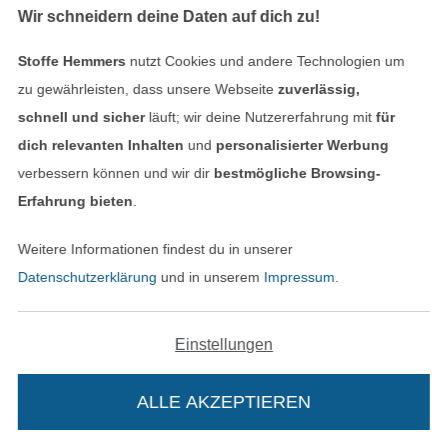
Wir schneidern deine Daten auf dich zu!
Finde mehr Inspiration
Stoffe Hemmers
nutzt Cookies und andere Technologien um
zu gewährleisten, dass unsere Webseite
zuverlässig,
schnell und sicher
läuft; wir deine Nutzererfahrung mit
für
dich relevanten Inhalten
und
personalisierter Werbung
verbessern können und wir dir
bestmögliche Browsing-
Erfahrung bieten
.
Weitere Informationen findest du in unserer
Datenschutzerklärung
und in unserem
Impressum
.
In den niederländischen Sh
In den französisch
Nederlands
Français
(France)
Einstellungen
Deutsch
Alle Preise inkl. der gesetzl. MwSt.
ALLE AKZEPTIEREN
In deinen Warenkorb
Die durchgestrichenen Preise entsprechen dem
bisherigen Preis bei Stoffe Hemmers.