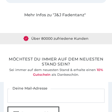
Ich habe vor einiger Zeit mit dem Nähen als
Ausgleich begonnen und darin eine wahre
Mehr Infos zu "J&J Fadentanz"
Leidenschaft gefunden. Da ich immer wieder
Über 1.8 Millionen Meter Stoff versandfertig
neue Herausforderungen suche, kam das
Digitalisieren und erstellen von
Über 80000 zufriedene Kunden
Schnittmustern hinzu, das mir unglaublich
viel Freude bereitet :)
36 Jahre Erfahrung
MÖCHTEST DU IMMER AUF DEM NEUESTEN
STAND SEIN?
Sei immer auf dem neuesten Stand & erhalte einen
10%
Gutschein
als Dankeschön.
Für den Stoffe Hemmers Newsletter anmelden
Deine Mail-Adresse