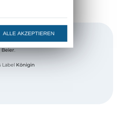
ALLE AKZEPTIEREN
 Beier
.
s Label
Königin
schaft und das
iesem Zweck
en für werdende
dem findet ihr
 und