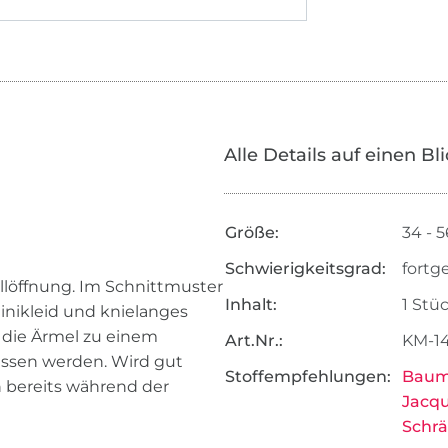
Alle Details auf einen Bl
Größe:
34 - 5
Schwierigkeitsgrad:
fortg
tillöffnung. Im Schnittmuster
Inhalt:
1 Stü
inikleid und knielanges
die Ärmel zu einem
Art.Nr.:
KM-1
assen werden. Wird gut
Stoffempfehlungen:
Baum
h bereits während der
Jacqu
Schr