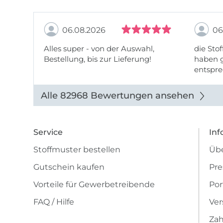
06.08.2026
06
Alles super - von der Auswahl,
die Stof
Bestellung, bis zur Lieferung!
haben g
entspre
werde w
auch di
Alle 82968 Bewertungen ansehen
Service
Inf
Stoffmuster bestellen
Übe
Gutschein kaufen
Pre
Vorteile für Gewerbetreibende
Por
FAQ / Hilfe
Ver
Zah