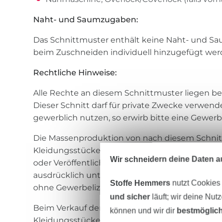
Naht- und Saumzugaben:
Das Schnittmuster enthält keine Naht- und S
beim Zuschneiden individuell hinzugefügt wer
Rechtliche Hinweise:
Alle Rechte an diesem Schnittmuster liegen be
Dieser Schnitt darf für private Zwecke verwen
gewerblich nutzen, so erwirb bitte eine Gewerb
Die Massenproduktion von nach diesem Schnit
Kleidungsstücke sowie Weitergabe oder –verkau
Wir schneidern deine Daten au
oder Veröffentlichung (auch teilweise) dieses 
ausdrücklich untersagt. Eine gewerbliche Nut
Stoffe Hemmers
nutzt Cookies
ohne Gewerbelizenz ist untersagt.
und sicher
läuft; wir deine Nut
Beim Verkauf der nach diesem Schnittmuster 
können und wir dir
bestmöglich
Kleidungsstücke ist Folgendes anzugeben: g