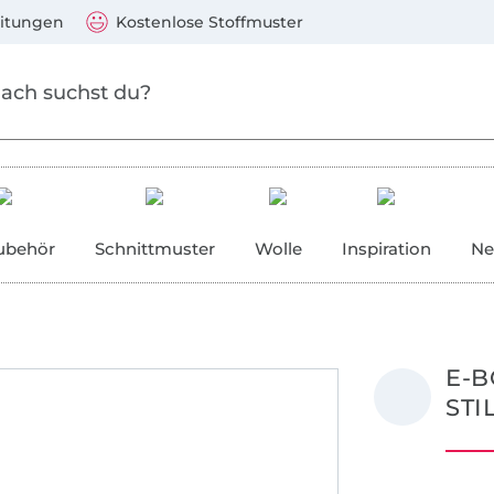
Zum Hauptinhalt springen
Weiter zur Suche
)
Visa, Mastercard, PayPal, Giropay, Kauf auf Rechnung, V
eitungen
Kostenlose Stoffmuster
ubehör
Schnittmuster
Wolle
Inspiration
Ne
E-B
STI