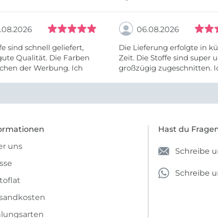
.08.2026
06.08.2026
fe sind schnell geliefert,
Die Lieferung erfolgte in kü
ute Qualität. Die Farben
Zeit. Die Stoffe sind super und
chen der Werbung. Ich
großzügig zugeschnitten. I
eiter selber bestellen und
mehr als zufrieden.
e Firma empfehlen.
ormationen
Hast du Frage
r uns
Schreibe u
sse
Schreibe 
toflat
sandkosten
lungsarten