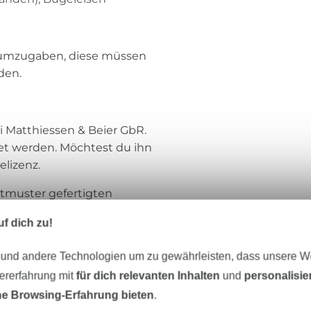
aumzugaben, diese müssen
den.
i Matthiessen & Beier GbR.
det werden. Möchtest du ihn
elizenz.
tmuster gefertigten
f, Tausch, Kopie, Abdruck
f dich zu!
Schnittmusters sind
zung dieses Schnittmusters
 und andere Technologien um zu gewährleisten, dass unsere 
zererfahrung mit
für dich relevanten Inhalten
und
personalisi
angefertigten
e Browsing-Erfahrung bieten
.
enäht nach dem