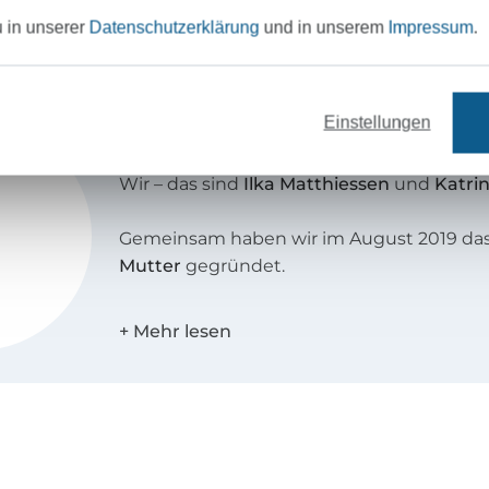
u in unserer
Datenschutzerklärung
und in unserem
Impressum
.
Einstellungen
Königin Mutter
Wir – das sind
Ilka Matthiessen
und
Katrin
Gemeinsam haben wir im August 2019 da
Mutter
gegründet.
Wir möchten Frauen durch die Schwanger
erste Jahr mit dem Baby begleiten. Zu d
bieten wir Schnittmuster zum Selbernäh
Mamas, Stillmütter und Babies an. Ausser
in unserem Shop nachhaltige Babymode
Accessoires aus Ökotex-Stoffen.