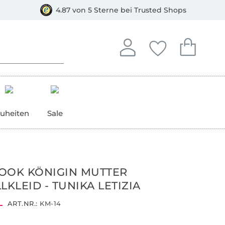
orkasse
4.87 von 5 Sterne bei Trusted Shops
In deinem Konto anmelden o
Du hast keine Artike
Du hast kein
Anmelden
Deine Favorite
Dein W
uheiten
Sale
OOK KÖNIGIN MUTTER
LLKLEID - TUNIKA LETIZIA
ART.NR.:
KM-14