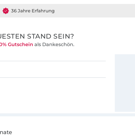
lanung, ebenso
36 Jahre Erfahrung
attung und zum
kleidung.
ESTEN STAND SEIN?
0% Gutschein
als Dankeschön.
onate