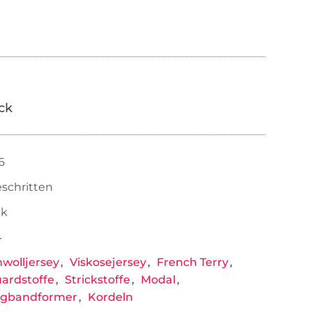
ick
6
eschritten
ck
4
wolljersey
Viskosejersey
French Terry
ardstoffe
Strickstoffe
Modal
ägbandformer
Kordeln