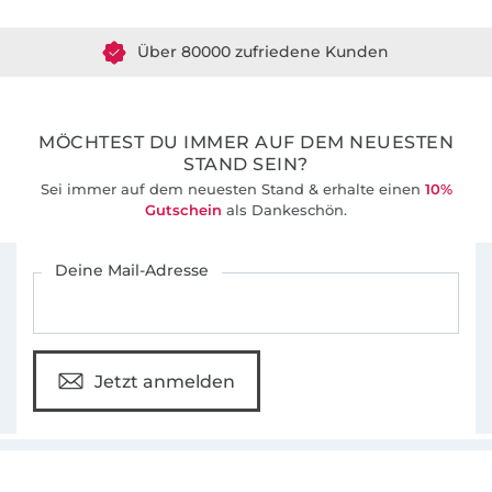
Schnittmuster zum Selbernähen für
Über 80000 zufriedene Kunden
werdende Mamas, Stillmütter und Babies an.
Ausserdem findet ihr in unserem Shop
36 Jahre Erfahrung
nachhaltige Babymode und Accessoires aus
Ökotex-Stoffen.
MÖCHTEST DU IMMER AUF DEM NEUESTEN
STAND SEIN?
Fertige Umstands- und Stillmode ist in
Sei immer auf dem neuesten Stand & erhalte einen
10%
Planung, ebenso Nähkurse zum Anfertigen
Gutschein
als Dankeschön.
der Babyausstattung und zum Nähen der
Für den Stoffe Hemmers Newsletter anmelden
Schwangerschafts- und Stillbekleidung.
Deine Mail-Adresse
Jetzt anmelden