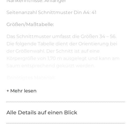
Nähkenntnisse: Anfänger
Seitenanzahl Schnittmuster Din A4: 41
Größen/Maßtabelle:
Das Schnittmuster umfasst die Größen 34 – 56.
Die folgende Tabelle dient der Orientierung bei
der Größenwahl. Der Schnitt ist auf eine
Körpergröße von 1,70 m ausgelegt und kann am
Saum entsprechend gekürzt werden.
Benötigtes Material:
Stoff (s.o.)
Schere, Maßband, Stecknadeln oder
Klammern
Alle Details auf einen Blick
Nähmaschine, Overlock/Coverlock (falls
vorhanden), Bügeleisen