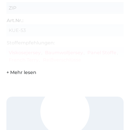
ZIP
Art.Nr.:
KUE-53
Stoffempfehlungen:
Viskosejersey
Baumwolljersey
Panel Stoffe
French Terry
Reißverschlüsse