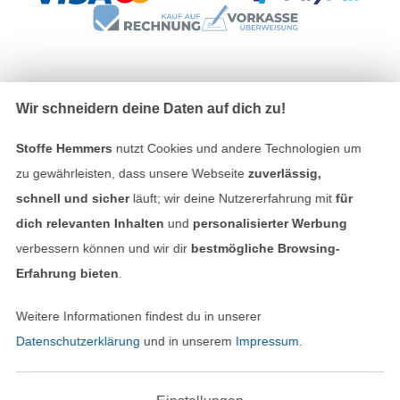
Unsere Versandpartner
Wir schneidern deine Daten auf dich zu!
Stoffe Hemmers
nutzt Cookies und andere Technologien um
zu gewährleisten, dass unsere Webseite
zuverlässig,
schnell und sicher
läuft; wir deine Nutzererfahrung mit
für
In den deutschen Shop wechseln (aktuell gewählt
dich relevanten Inhalten
und
personalisierter Werbung
verbessern können und wir dir
bestmögliche Browsing-
Impressum
Erfahrung bieten
.
AGB
Weitere Informationen findest du in unserer
Datenschutzerklärung
und in unserem
Impressum
.
Datenschutz
Widerrufsrecht