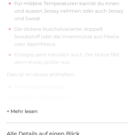
Für mildere Temperaturen kannst du innen
und aussen Jersey nehmen oder auch Jersey
und Sweat
Die dickere Kuschelvariante: doppelt
Sweatstoff oder die Innenmütze aus Fleece
oder Alpenfleece.
Einlagig geht natürlich auch. Die Mütze fällt
dann etwas größer aus.
Dies ist im ebook enthalten:
A4 mit Ebenendruck
bebilderte Nähanleitung
A0 inklusive Beamerdatei
Alle Details auf einen Blick