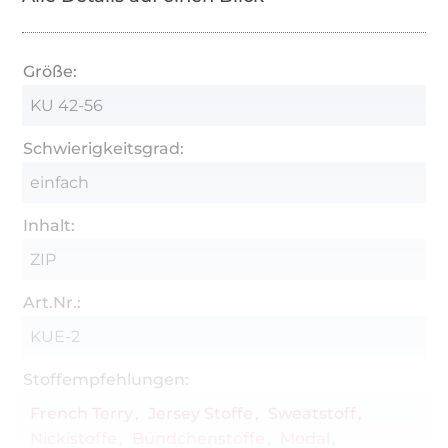
Größe:
KU 42-56
Schwierigkeitsgrad:
einfach
Inhalt:
ZIP
Art.Nr.:
KUE-2
Stoffempfehlungen:
French Terry
Jersey Stoffe
Sweatstoff
Nickistoffe
Bündchenstoffe
Modal