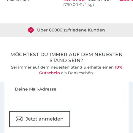
(750,00 € / 1 kg)
Küstenschnitt" findest Du Gleichgesinnte, mit
Über 1.8 Millionen Meter Stoff versandfertig
denen du dich austauschen kannst und wo
du auch Unterstützung bekommst.
Über 80000 zufriedene Kunden
36 Jahre Erfahrung
MÖCHTEST DU IMMER AUF DEM NEUESTEN
STAND SEIN?
Sei immer auf dem neuesten Stand & erhalte einen
10%
Gutschein
als Dankeschön.
Für den Stoffe Hemmers Newsletter anmelden
Deine Mail-Adresse
Jetzt anmelden