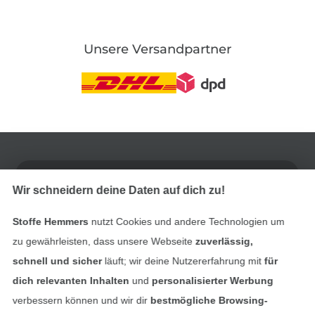
Unsere Versandpartner
In den deutschen Shop wechseln (aktuell gewählt
Impressum
Wir schneidern deine Daten auf dich zu!
AGB
Stoffe Hemmers
nutzt Cookies und andere Technologien um
Datenschutz
zu gewährleisten, dass unsere Webseite
zuverlässig,
schnell und sicher
läuft; wir deine Nutzererfahrung mit
für
Widerrufsrecht
dich relevanten Inhalten
und
personalisierter Werbung
verbessern können und wir dir
bestmögliche Browsing-
Kontakt