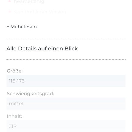
beamerfähig
slim und leger Version
Alle Details auf einen Blick
Größe:
116-176
Schwierigkeitsgrad:
mittel
Inhalt:
ZIP