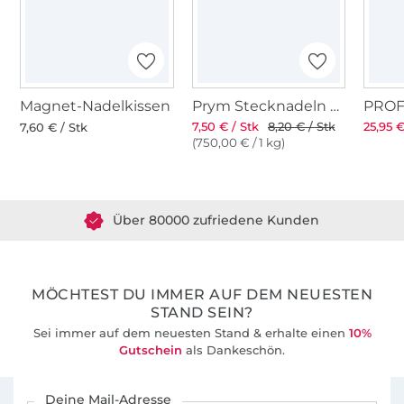
auch etwas aufwändigere Schnitte. Die
Nähanleitung ist gut bebildert und auch
Nähanfängerinnen kommen damit gut klar.
Sollte dir etwas auffallen oder hast du
Probleme, darfst du mich gerne anschreiben.
Magnet-Nadelkissen
Prym Stecknadeln mit Griff
7,50 € / Stk
8,20 € / Stk
25,95 €
In meiner Facebook-Gruppe "Nähen mit
7,60 € / Stk
(750,00 € / 1 kg)
Küstenschnitt" findest Du Gleichgesinnte, mit
Über 1.8 Millionen Meter Stoff versandfertig
denen du dich austauschen kannst und wo
du auch Unterstützung bekommst.
Über 80000 zufriedene Kunden
36 Jahre Erfahrung
MÖCHTEST DU IMMER AUF DEM NEUESTEN
STAND SEIN?
Sei immer auf dem neuesten Stand & erhalte einen
10%
Gutschein
als Dankeschön.
Für den Stoffe Hemmers Newsletter anmelden
Deine Mail-Adresse