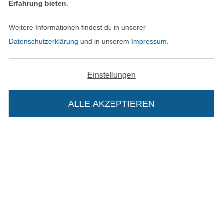
Erfahrung bieten
.
Bestellung widerrufen
Weitere Informationen findest du in unserer
Datenschutzerklärung
und in unserem
Impressum
.
Finde mehr Inspiration
Einstellungen
ALLE AKZEPTIEREN
In deinen Warenkorb
In den niederländischen Sh
In den französisch
Nederlands
Français
(France)