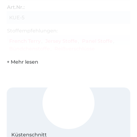
Art.Nr.:
KUE-5
Stoffempfehlungen:
French Terry
Jersey Stoffe
Panel Stoffe
Bündchenstoffe
Reißverschlüsse
Küstenschnitt