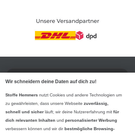
Unsere Versandpartner
In den deutschen Shop wechseln (aktuell gewählt
Impressum
Wir schneidern deine Daten auf dich zu!
AGB
Stoffe Hemmers
nutzt Cookies und andere Technologien um
Datenschutz
zu gewährleisten, dass unsere Webseite
zuverlässig,
schnell und sicher
läuft; wir deine Nutzererfahrung mit
für
Widerrufsrecht
dich relevanten Inhalten
und
personalisierter Werbung
verbessern können und wir dir
bestmögliche Browsing-
Kontakt