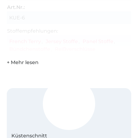
Art.Nr.:
KUE-6
Stoffempfehlungen:
French Terry
Jersey Stoffe
Panel Stoffe
Bündchenstoffe
Reißverschlüsse
Küstenschnitt