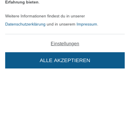
Erfahrung bieten
.
Bestellung widerrufen
Weitere Informationen findest du in unserer
Datenschutzerklärung
und in unserem
Impressum
.
Finde mehr Inspiration
Einstellungen
ALLE AKZEPTIEREN
In deinen Warenkorb
In den niederländischen Sh
In den französisch
Nederlands
Français
(France)