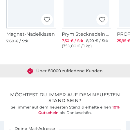
auch etwas aufwändigere Schnitte. Die
Nähanleitung ist gut bebildert und auch
Nähanfängerinnen kommen damit gut klar.
Sollte dir etwas auffallen oder hast du
Probleme, darfst du mich gerne anschreiben.
Magnet-Nadelkissen
Prym Stecknadeln mit Griff
7,50 € / Stk
8,20 € / Stk
25,95 €
In meiner Facebook-Gruppe "Nähen mit
7,60 € / Stk
(750,00 € / 1 kg)
Küstenschnitt" findest Du Gleichgesinnte, mit
Über 1.8 Millionen Meter Stoff versandfertig
denen du dich austauschen kannst und wo
du auch Unterstützung bekommst.
Über 80000 zufriedene Kunden
36 Jahre Erfahrung
MÖCHTEST DU IMMER AUF DEM NEUESTEN
STAND SEIN?
Sei immer auf dem neuesten Stand & erhalte einen
10%
Gutschein
als Dankeschön.
Für den Stoffe Hemmers Newsletter anmelden
Deine Mail-Adresse