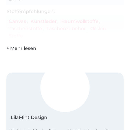
Stoffempfehlungen:
Canvas
Kunstleder
Baumwollstoffe
Taschenstoffe
Taschenzubehör
Oilskin
Stoffe
LilaMint Design