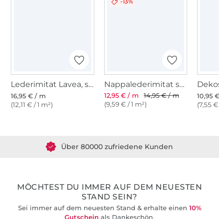
-13%
Lederimitat Lavea, schwarz
Nappalederimitat schwarz
12,95 € / m
14,95 € / m
16,95 € / m
10,95 
(9,59 € / 1 m²)
(12,11 € / 1 m²)
(7,55 €
Über 1.8 Millionen Meter Stoff versandfertig
Über 80000 zufriedene Kunden
36 Jahre Erfahrung
MÖCHTEST DU IMMER AUF DEM NEUESTEN
STAND SEIN?
Sei immer auf dem neuesten Stand & erhalte einen
10%
Gutschein
als Dankeschön.