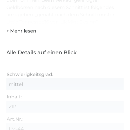
übernommen. Beim Verkauf gefertigter
Geldbörsen nach diesem Schnitt ist folgendes
anzugeben: „genäht nach dem Schnittmuster
Little Tennessee16 von LilaMint Design“
Möchtest du mehr als 10 Geldbörsen zum Verkauf
anbieten, so muss eine Gewerbelizenz erworben
werden.
Alle Details auf einen Blick
Schwierigkeitsgrad:
mittel
Inhalt:
ZIP
Art.Nr.:
LM-44