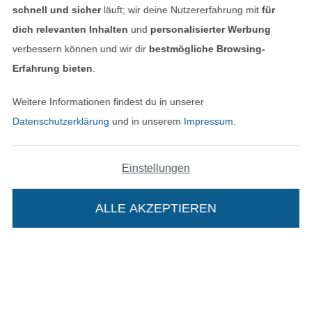
schnell und sicher
läuft; wir deine Nutzererfahrung mit
für
dich relevanten Inhalten
und
personalisierter Werbung
verbessern können und wir dir
bestmögliche Browsing-
Erfahrung bieten
.
Unsere Versandpartner
Weitere Informationen findest du in unserer
Datenschutzerklärung
und in unserem
Impressum
.
Einstellungen
In den deutschen Shop wechseln (aktuell gewählt
ALLE AKZEPTIEREN
In deinen Warenkorb
Impressum
AGB
Datenschutz