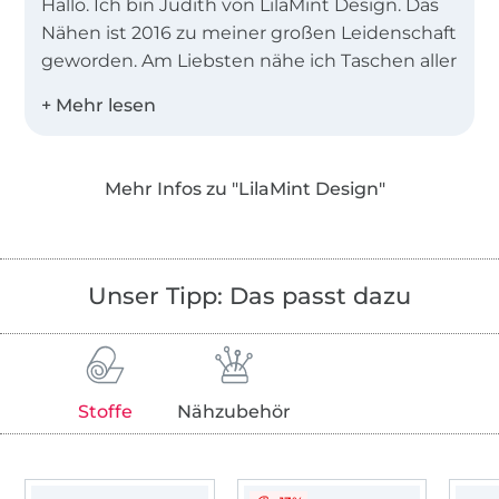
Hallo. Ich bin Judith von LilaMint Design. Das
Nähen ist 2016 zu meiner großen Leidenschaft
geworden. Am Liebsten nähe ich Taschen aller
Art und tüftle immer gerne an neuen Ideen.
Hier bekommt ihr all meine Taschen-eBooks.
Auf meinem Blog berichte ich immer wieder
mal über das Nähen. Dort findet ihr auch alle
Mehr Infos zu "LilaMint Design"
Lookbooks zu unseren eBooks.
Unser Tipp: Das passt dazu
Stoffe
Nähzubehör