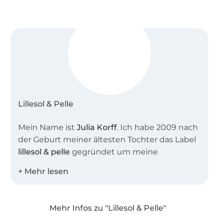
Lillesol & Pelle
Mein Name ist
Julia Korff
. Ich habe 2009 nach
der Geburt meiner ältesten Tochter das Label
lillesol & pelle
gegründet um meine
Leidenschaft, das Nähen und Erstellen von
Schnittmustern und Anleitungen mit
anderen Nähbegeisterten zu teilen. Heute
sind in unserem Shop weit mehr als 100
Mehr Infos zu "Lillesol & Pelle"
Schnittmuster als EBook oder