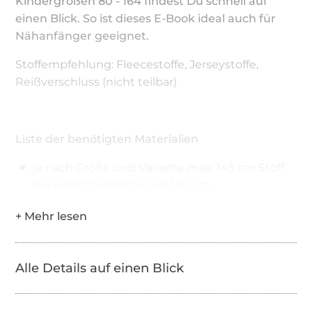
Kindergrößen 80 - 164 findest Du schnell auf
einen Blick. So ist dieses E-Book ideal auch für
Nähanfänger geeignet.
Stoffempfehlung: Fleecestoffe, Jerseystoffe,
Reißverschluss (nicht teilbar)
Liste der benötigten Materialien
je nach Größe und Variante max. 145 cm Stoff
bei einer Stoffbreite von 140 cm
Jersey als Futter max. 40 cm
nicht teilbarer Reißverschluss siehe Tabelle
Alle Details auf einen Blick