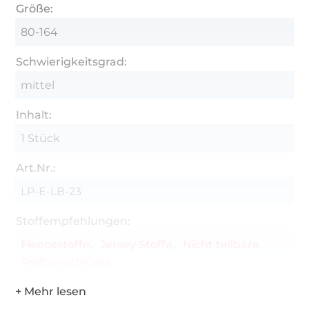
Größe:
80-164
Schwierigkeitsgrad:
mittel
Inhalt:
1 Stück
Art.Nr.:
LP-E-LB-23
Stoffempfehlungen:
Fleecestoffe
Jersey Stoffe
Nicht teilbare
Reißverschlüsse