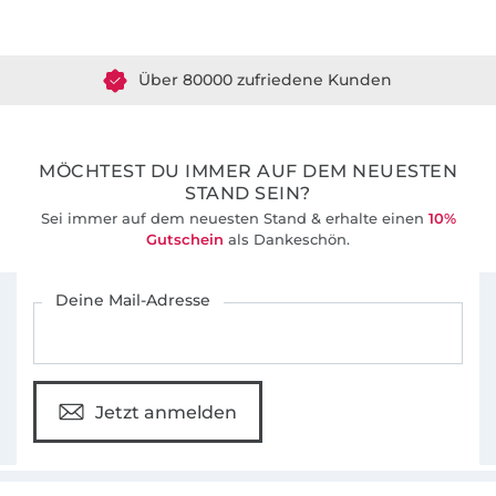
Über 1.8 Millionen Meter Stoff versandfertig
Papierschnittmuster erhältlich.
Über 80000 zufriedene Kunden
Die Schnittmuster sind besonders beliebt auf
Grund ihrer umfangreichen Schritt-für-Schritt-
36 Jahre Erfahrung
Fotoanleitungen, die auch Nähanfängern zu
ersten Näherfolgen verhelfen. Zusätzlich
MÖCHTEST DU IMMER AUF DEM NEUESTEN
bieten wir für viele unserer Schnittmuster
STAND SEIN?
auch Video-Nähanleitungen in unserem
Sei immer auf dem neuesten Stand & erhalte einen
10%
Youtube-Kanal an.
Gutschein
als Dankeschön.
Für den Stoffe Hemmers Newsletter anmelden
Deine Mail-Adresse
Jetzt anmelden