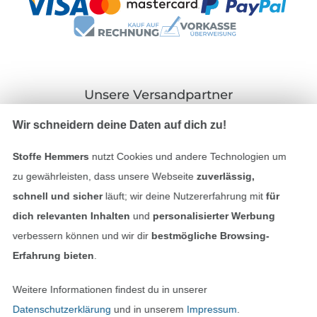
Unsere Versandpartner
Wir schneidern deine Daten auf dich zu!
Stoffe Hemmers
nutzt Cookies und andere Technologien um
zu gewährleisten, dass unsere Webseite
zuverlässig,
In den deutschen Shop wechseln (aktuell gewählt
schnell und sicher
läuft; wir deine Nutzererfahrung mit
für
dich relevanten Inhalten
und
personalisierter Werbung
Impressum
verbessern können und wir dir
bestmögliche Browsing-
AGB
Erfahrung bieten
.
Datenschutz
Weitere Informationen findest du in unserer
Datenschutzerklärung
und in unserem
Impressum
.