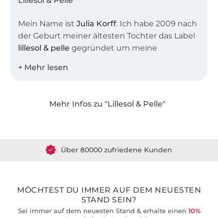
Lillesol & Pelle
Mein Name ist
Julia Korff
. Ich habe 2009 nach
der Geburt meiner ältesten Tochter das Label
lillesol & pelle
gegründet um meine
Leidenschaft, das Nähen und Erstellen von
Schnittmustern und Anleitungen mit
anderen Nähbegeisterten zu teilen. Heute
sind in unserem Shop weit mehr als 100
Mehr Infos zu "Lillesol & Pelle"
Schnittmuster als EBook oder
Über 1.8 Millionen Meter Stoff versandfertig
Papierschnittmuster erhältlich.
Über 80000 zufriedene Kunden
Die Schnittmuster sind besonders beliebt auf
Grund ihrer umfangreichen Schritt-für-Schritt-
36 Jahre Erfahrung
Fotoanleitungen, die auch Nähanfängern zu
ersten Näherfolgen verhelfen. Zusätzlich
MÖCHTEST DU IMMER AUF DEM NEUESTEN
bieten wir für viele unserer Schnittmuster
STAND SEIN?
auch Video-Nähanleitungen in unserem
Sei immer auf dem neuesten Stand & erhalte einen
10%