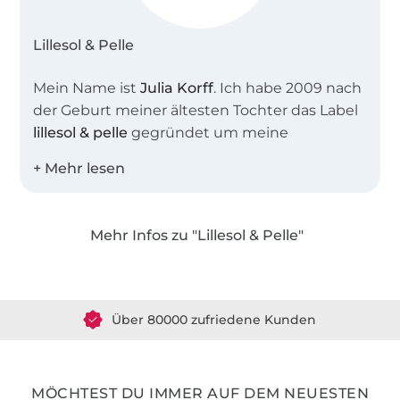
Lillesol & Pelle
Mein Name ist
Julia Korff
. Ich habe 2009 nach
der Geburt meiner ältesten Tochter das Label
lillesol & pelle
gegründet um meine
Leidenschaft, das Nähen und Erstellen von
Schnittmustern und Anleitungen mit
anderen Nähbegeisterten zu teilen. Heute
sind in unserem Shop weit mehr als 100
Mehr Infos zu "Lillesol & Pelle"
Schnittmuster als EBook oder
Über 1.8 Millionen Meter Stoff versandfertig
Papierschnittmuster erhältlich.
Über 80000 zufriedene Kunden
Die Schnittmuster sind besonders beliebt auf
Grund ihrer umfangreichen Schritt-für-Schritt-
36 Jahre Erfahrung
Fotoanleitungen, die auch Nähanfängern zu
ersten Näherfolgen verhelfen. Zusätzlich
MÖCHTEST DU IMMER AUF DEM NEUESTEN