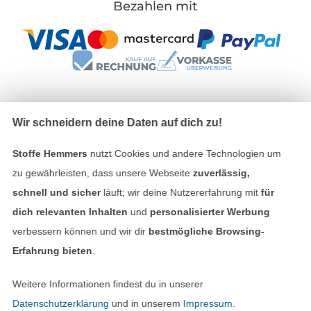
Bezahlen mit
Wir schneidern deine Daten auf dich zu!
Unsere Versandpartner
Stoffe Hemmers
nutzt Cookies und andere Technologien um
zu gewährleisten, dass unsere Webseite
zuverlässig,
schnell und sicher
läuft; wir deine Nutzererfahrung mit
für
dich relevanten Inhalten
und
personalisierter Werbung
In den deutschen Shop wechseln (aktuell gewählt
verbessern können und wir dir
bestmögliche Browsing-
Impressum
Erfahrung bieten
.
AGB
Weitere Informationen findest du in unserer
Datenschutzerklärung
und in unserem
Impressum
.