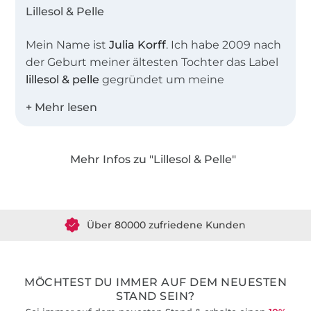
Lillesol & Pelle
Mein Name ist
Julia Korff
. Ich habe 2009 nach
der Geburt meiner ältesten Tochter das Label
lillesol & pelle
gegründet um meine
Leidenschaft, das Nähen und Erstellen von
Schnittmustern und Anleitungen mit
anderen Nähbegeisterten zu teilen. Heute
sind in unserem Shop weit mehr als 100
Mehr Infos zu "Lillesol & Pelle"
Schnittmuster als EBook oder
Über 1.8 Millionen Meter Stoff versandfertig
Papierschnittmuster erhältlich.
Über 80000 zufriedene Kunden
Die Schnittmuster sind besonders beliebt auf
Grund ihrer umfangreichen Schritt-für-Schritt-
36 Jahre Erfahrung
Fotoanleitungen, die auch Nähanfängern zu
ersten Näherfolgen verhelfen. Zusätzlich
MÖCHTEST DU IMMER AUF DEM NEUESTEN
bieten wir für viele unserer Schnittmuster
STAND SEIN?
auch Video-Nähanleitungen in unserem