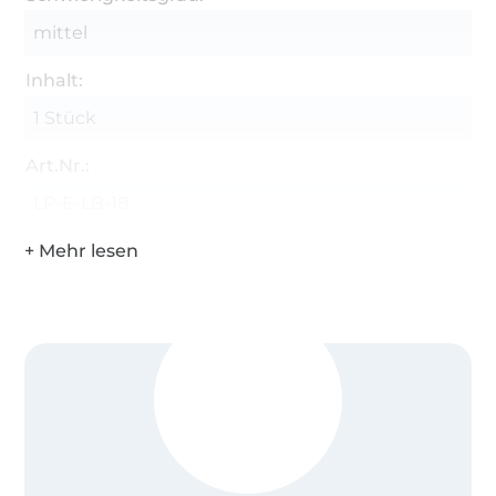
mittel
Inhalt:
1 Stück
Art.Nr.:
LP-E-LB-18