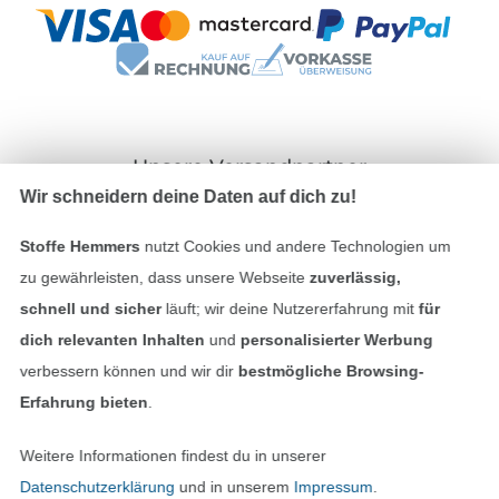
Unsere Versandpartner
Wir schneidern deine Daten auf dich zu!
Stoffe Hemmers
nutzt Cookies und andere Technologien um
zu gewährleisten, dass unsere Webseite
zuverlässig,
In den deutschen Shop wechseln (aktuell gewählt
schnell und sicher
läuft; wir deine Nutzererfahrung mit
für
dich relevanten Inhalten
und
personalisierter Werbung
Impressum
verbessern können und wir dir
bestmögliche Browsing-
Erfahrung bieten
.
AGB
Weitere Informationen findest du in unserer
Datenschutz
Datenschutzerklärung
und in unserem
Impressum
.