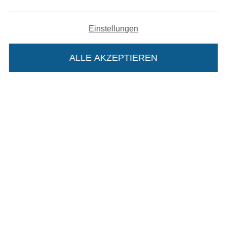
Widerrufsrecht
Einstellungen
Kontakt
ALLE AKZEPTIEREN
In deinen Warenkorb
Bestellung widerrufen
Finde mehr Inspiration