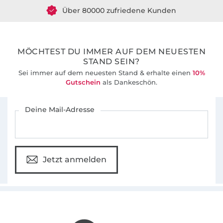
Die Schnittmuster sind besonders beliebt auf
Über 80000 zufriedene Kunden
Grund ihrer umfangreichen Schritt-für-Schritt-
36 Jahre Erfahrung
Fotoanleitungen, die auch Nähanfängern zu
ersten Näherfolgen verhelfen. Zusätzlich
MÖCHTEST DU IMMER AUF DEM NEUESTEN
bieten wir für viele unserer Schnittmuster
STAND SEIN?
auch Video-Nähanleitungen in unserem
Sei immer auf dem neuesten Stand & erhalte einen
10%
Youtube-Kanal an.
Gutschein
als Dankeschön.
Für den Stoffe Hemmers Newsletter anmelden
Deine Mail-Adresse
Jetzt anmelden