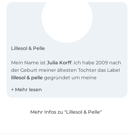
Lillesol & Pelle
Mein Name ist
Julia Korff
. Ich habe 2009 nach
der Geburt meiner ältesten Tochter das Label
lillesol & pelle
gegründet um meine
Leidenschaft, das Nähen und Erstellen von
Schnittmustern und Anleitungen mit
anderen Nähbegeisterten zu teilen. Heute
sind in unserem Shop weit mehr als 100
Mehr Infos zu "Lillesol & Pelle"
Schnittmuster als EBook oder
Papierschnittmuster erhältlich.
Über 1.8 Millionen Meter Stoff versandfertig