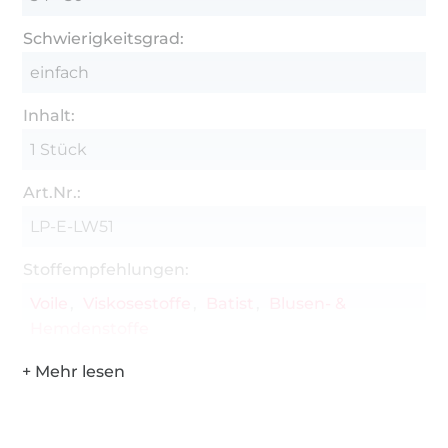
Schwierigkeitsgrad:
einfach
Inhalt:
1 Stück
Art.Nr.:
LP-E-LW51
Stoffempfehlungen:
Voile
Viskosestoffe
Batist
Blusen- &
Hemdenstoffe