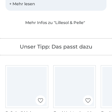
Leidenschaft, das Nähen und Erstellen von
Schnittmustern und Anleitungen mit
anderen Nähbegeisterten zu teilen. Heute
sind in unserem Shop weit mehr als 100
Mehr Infos zu "Lillesol & Pelle"
Schnittmuster als EBook oder
Papierschnittmuster erhältlich.
Die Schnittmuster sind besonders beliebt auf
Unser Tipp: Das passt dazu
Grund ihrer umfangreichen Schritt-für-Schritt-
Fotoanleitungen, die auch Nähanfängern zu
ersten Näherfolgen verhelfen. Zusätzlich
bieten wir für viele unserer Schnittmuster
auch Video-Nähanleitungen in unserem
Youtube-Kanal an.