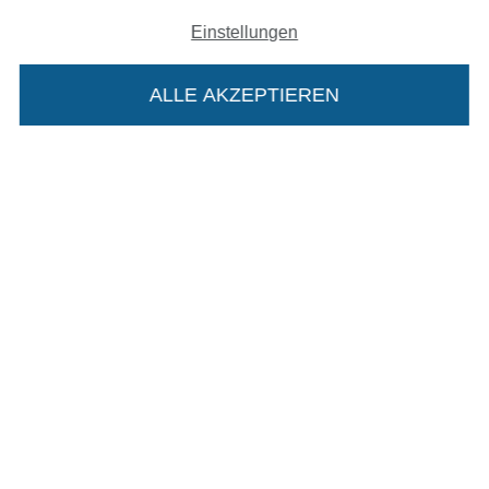
Einstellungen
ALLE AKZEPTIEREN
In deinen Warenkorb
In den deutschen Shop wechseln (aktuell gewählt
Impressum
AGB
Datenschutz
Widerrufsrecht
Kontakt
Bestellung widerrufen