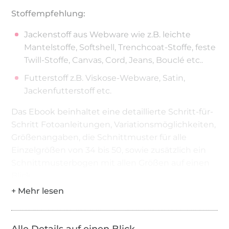
Stoffempfehlung:
Jackenstoff aus Webware wie z.B. leichte
Mantelstoffe, Softshell, Trenchcoat-Stoffe, feste
Twill-Stoffe, Canvas, Cord, Jeans, Bouclé etc..
Futterstoff z.B. Viskose-Webware, Satin,
Jackenfutterstoff etc.
Das Ebook beinhaltet eine detaillierte Schritt-für-
Schritt Fotoanleitungen, Variationsmöglichkeiten,
Größenangaben, die Schnittmuster für alle
Einzelgrößen von 34 bis 50, sowie zusätzlich ein
Schnittmusterbogen mit allen Größen auf einen
Blick.
Beim Ausdruck der Einzelgrößen ist die
Nahtzugabe mit einer gepunkteten Linie um die
Schnittteile herum zur Vereinfachung