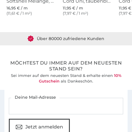
Softshell Melange, blau
Cord Uni, taubenblau
Cord 
16,95 € / m
11,95 € / m
11,95 €
(11,61 € / 1 m²)
(7,97 € / 1 m²)
(7,97 €
Über 1.8 Millionen Meter Stoff versandfertig
Über 80000 zufriedene Kunden
36 Jahre Erfahrung
MÖCHTEST DU IMMER AUF DEM NEUESTEN
STAND SEIN?
Sei immer auf dem neuesten Stand & erhalte einen
10%
Gutschein
als Dankeschön.
Für den Stoffe Hemmers Newsletter anmelden
Deine Mail-Adresse
Jetzt anmelden