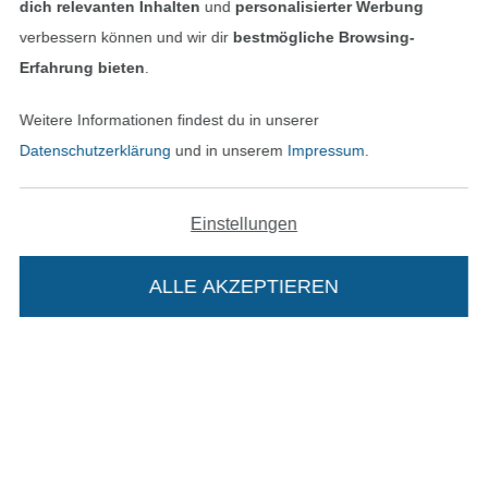
dich relevanten Inhalten
und
personalisierter Werbung
verbessern können und wir dir
bestmögliche Browsing-
Erfahrung bieten
.
Unsere Versandpartner
Weitere Informationen findest du in unserer
Datenschutzerklärung
und in unserem
Impressum
.
In den deutschen Shop wechseln (aktuell gewählt
Einstellungen
Impressum
ALLE AKZEPTIEREN
In deinen Warenkorb
AGB
Datenschutz
Widerrufsrecht
Kontakt