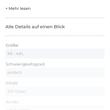
Schnittmuster nicht zu unübersichtlich wird.
Das Ebook beinhaltet eine detaillierte Schritt-für-
Schritt Fotoanleitungen, Größenangaben, die
Schnittmuster für alle Einzelgrößen von XS bis
Alle Details auf einen Blick
4XL, sowie zusätzlich ein Schnittmusterbogen mit
allen Größen auf einen Blick.
Größe:
XS - 4XL
Schwierigkeitsgrad:
einfach
Inhalt:
ZIP-Datei
Art.Nr.: