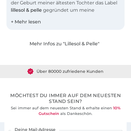
der Geburt meiner ältesten Tochter das Label
lillesol & pelle
gegründet um meine
Leidenschaft, das Nähen und Erstellen von
Schnittmustern und Anleitungen mit
anderen Nähbegeisterten zu teilen. Heute
sind in unserem Shop weit mehr als 100
Mehr Infos zu "Lillesol & Pelle"
Schnittmuster als EBook oder
Papierschnittmuster erhältlich.
Über 1.8 Millionen Meter Stoff versandfertig
Über 80000 zufriedene Kunden
Die Schnittmuster sind besonders beliebt auf
Grund ihrer umfangreichen Schritt-für-Schritt-
36 Jahre Erfahrung
Fotoanleitungen, die auch Nähanfängern zu
ersten Näherfolgen verhelfen. Zusätzlich
MÖCHTEST DU IMMER AUF DEM NEUESTEN
bieten wir für viele unserer Schnittmuster
STAND SEIN?
auch Video-Nähanleitungen in unserem
Sei immer auf dem neuesten Stand & erhalte einen
10%
Youtube-Kanal an.
Gutschein
als Dankeschön.
Für den Stoffe Hemmers Newsletter anmelden
Deine Mail-Adresse