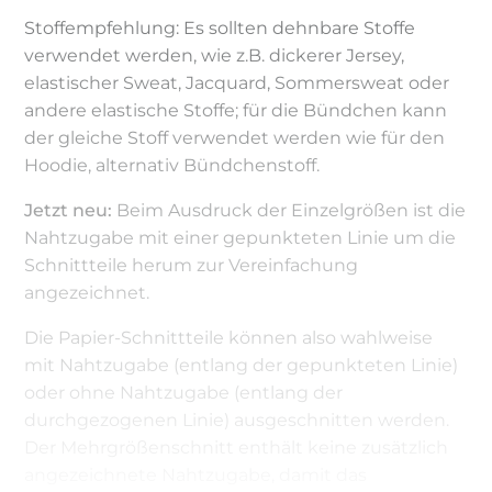
Stoffempfehlung: Es sollten dehnbare Stoffe
verwendet werden, wie z.B. dickerer Jersey,
elastischer Sweat, Jacquard, Sommersweat oder
andere elastische Stoffe; für die Bündchen kann
der gleiche Stoff verwendet werden wie für den
Hoodie, alternativ Bündchenstoff.
Jetzt neu:
Beim Ausdruck der Einzelgrößen ist die
Nahtzugabe mit einer gepunkteten Linie um die
Schnittteile herum zur Vereinfachung
angezeichnet.
Die Papier-Schnittteile können also wahlweise
mit Nahtzugabe (entlang der gepunkteten Linie)
oder ohne Nahtzugabe (entlang der
durchgezogenen Linie) ausgeschnitten werden.
Der Mehrgrößenschnitt enthält keine zusätzlich
angezeichnete Nahtzugabe, damit das