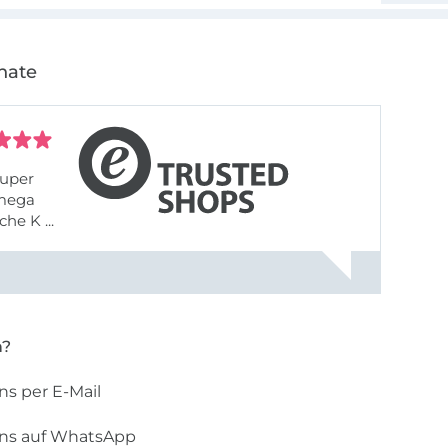
nate
uper
 mega
he K ...
n?
ns per E-Mail
uns auf WhatsApp