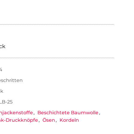
ick
4
eschritten
ck
LB-25
jackenstoffe
Beschichtete Baumwolle
ak-Druckknöpfe
Ösen
Kordeln