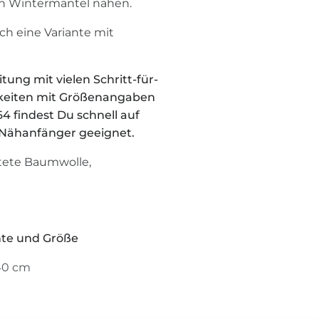
n Wintermantel nähen.
ch eine Variante mit
tung mit vielen Schritt-für-
chkeiten mit Größenangaben
4 findest Du schnell auf
ür Nähanfänger geeignet.
tete Baumwolle,
ante und Größe
140 cm