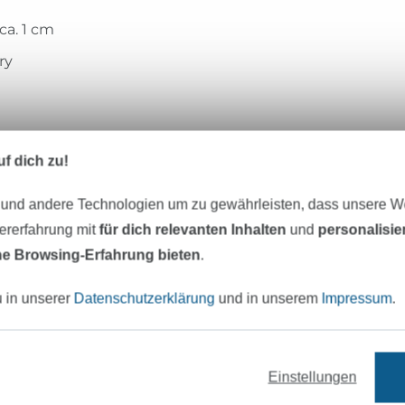
ca. 1 cm
ry
f dich zu!
Lillesol & Pelle
 und andere Technologien um zu gewährleisten, dass unsere 
Mein Name ist
Julia Korff
. Ich habe 2009 
zererfahrung mit
für dich relevanten Inhalten
und
personalisi
meiner ältesten Tochter das Label
lillesol 
e Browsing-Erfahrung bieten
.
gegründet um meine Leidenschaft, das 
Erstellen von Schnittmustern und Anleit
u in unserer
Datenschutzerklärung
und in unserem
Impressum
.
anderen Nähbegeisterten zu teilen. Heute
unserem Shop weit mehr als 100 Schnittm
EBook oder Papierschnittmuster erhältlich
Einstellungen