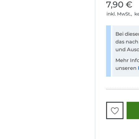
7,90 €
inkl. MwSt., 
Bei dies
das nach
und Ausd
Mehr Inf
unseren