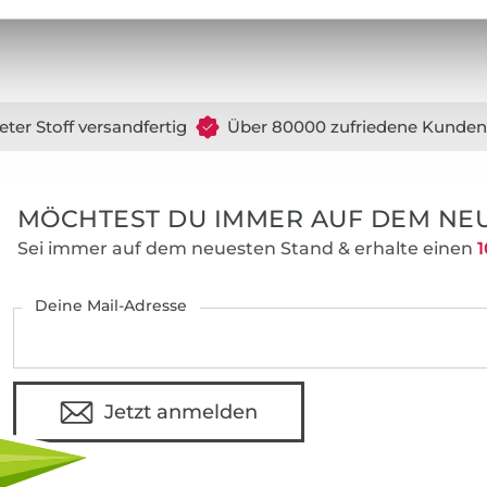
Die Schnittmuster sind besonders beliebt 
umfangreichen Schritt-für-Schritt-Fotoanl
auch Nähanfängern zu ersten Näherfolgen
Zusätzlich bieten wir für viele unserer Sc
auch Video-Nähanleitungen in unserem 
eter Stoff versandfertig
Über 80000 zufriedene Kunden
an.
MÖCHTEST DU IMMER AUF DEM NEU
Sei immer auf dem neuesten Stand & erhalte einen
1
Deine Mail-Adresse
Jetzt anmelden