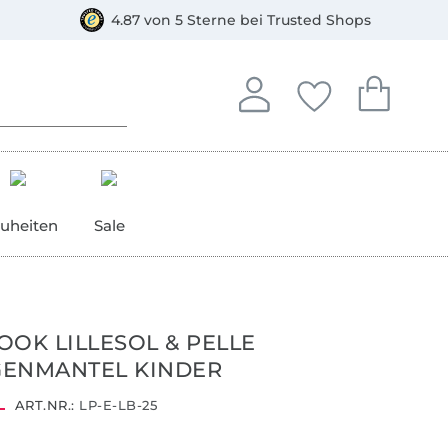
orkasse
4.87 von 5 Sterne bei Trusted Shops
In deinem Konto anmelden o
Du hast keine Artike
Du hast kein
Anmelden
Deine Favorite
Dein W
uheiten
Sale
OOK LILLESOL & PELLE
GENMANTEL KINDER
ART.NR.:
LP-E-LB-25