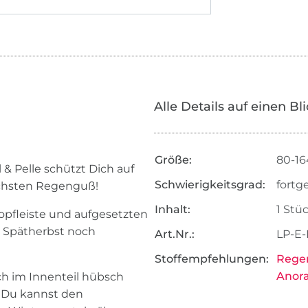
Alle Details auf einen Bl
Größe:
80-16
& Pelle schützt Dich auf
Schwierigkeitsgrad:
fortg
chsten Regenguß!
Inhalt:
1 Stü
opfleiste und aufgesetzten
im Spätherbst noch
Art.Nr.:
LP-E-
Stoffempfehlungen:
Regen
Anor
ch im Innenteil hübsch
 Du kannst den