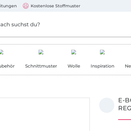
Zum Hauptinhalt springen
Weiter zur Suche
)
Visa, Mastercard, PayPal, Giropay, Kauf auf Rechnung, V
eitungen
Kostenlose Stoffmuster
ubehör
Schnittmuster
Wolle
Inspiration
Ne
E-B
RE