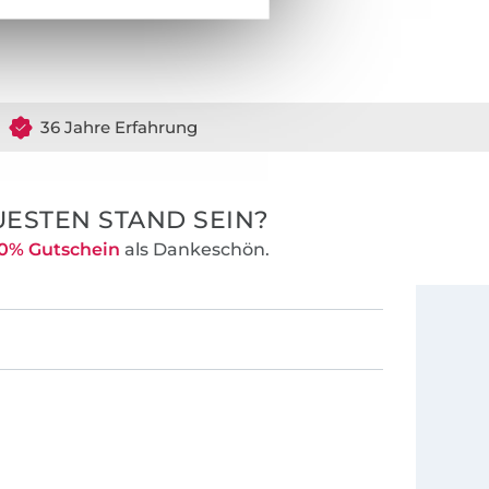
auf Grund ihrer
eitungen, die
 verhelfen.
hnittmuster
Youtube-Kanal
36 Jahre Erfahrung
ESTEN STAND SEIN?
0% Gutschein
als Dankeschön.