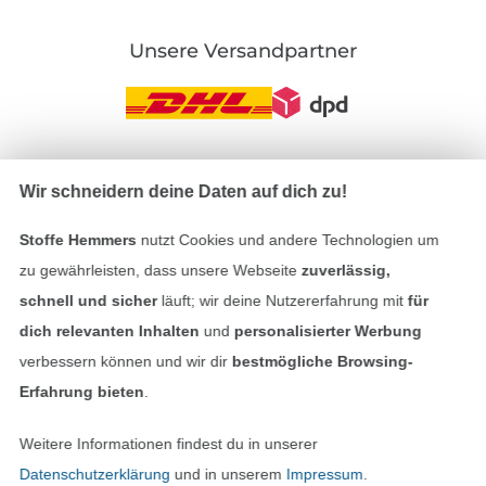
Unsere Versandpartner
In den deutschen Shop wechseln (aktuell gewählt
Wir schneidern deine Daten auf dich zu!
Stoffe Hemmers
nutzt Cookies und andere Technologien um
Impressum
zu gewährleisten, dass unsere Webseite
zuverlässig,
AGB
schnell und sicher
läuft; wir deine Nutzererfahrung mit
für
dich relevanten Inhalten
und
personalisierter Werbung
Datenschutz
verbessern können und wir dir
bestmögliche Browsing-
Erfahrung bieten
.
Widerrufsrecht
Weitere Informationen findest du in unserer
Kontakt
Datenschutzerklärung
und in unserem
Impressum
.