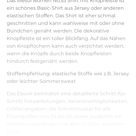
Das lillesol women No.53 Shirt mit Knopfleiste ist
ein schönes Basic-Shirt aus Jersey oder anderen
elastischen Stoffen. Das Shirt ist eher schmal
geschnitten und kann wahlweise mit oder ohne
Bündchen genäht werden. Die dekorative
Knopfleiste ist ein toller Blickfang. Auf das Nähen
von Knopflöchern kann auch verzichtet werden,
wenn die Knöpfe durch beide Knopfleisten
hindurch festgenäht werden.
Stoffempfehlung: elastische Stoffe wie z.B. Jersey
oder leichter Sommersweat
Das Ebook beinhaltet eine detaillierte Schritt-für-
Schritt Fotoanleitungen, Variationsmöglichkeiten,
Größenangaben, die Schnittmuster für alle
Einzelgrößen von 34 bis 50, sowie zusätzlich ein
Schnittmusterbogen mit allen Größen auf einen
Blick.