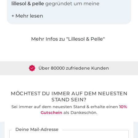
lillesol & pelle
gegründet um meine
Leidenschaft, das Nähen und Erstellen von
Schnittmustern und Anleitungen mit
anderen Nähbegeisterten zu teilen. Heute
sind in unserem Shop weit mehr als 100
Mehr Infos zu "Lillesol & Pelle"
Schnittmuster als EBook oder
Über 1.8 Millionen Meter Stoff versandfertig
Papierschnittmuster erhältlich.
Über 80000 zufriedene Kunden
Die Schnittmuster sind besonders beliebt auf
Grund ihrer umfangreichen Schritt-für-Schritt-
36 Jahre Erfahrung
Fotoanleitungen, die auch Nähanfängern zu
ersten Näherfolgen verhelfen. Zusätzlich
MÖCHTEST DU IMMER AUF DEM NEUESTEN
bieten wir für viele unserer Schnittmuster
STAND SEIN?
auch Video-Nähanleitungen in unserem
Sei immer auf dem neuesten Stand & erhalte einen
10%
Youtube-Kanal an.
Gutschein
als Dankeschön.
Für den Stoffe Hemmers Newsletter anmelden
Deine Mail-Adresse