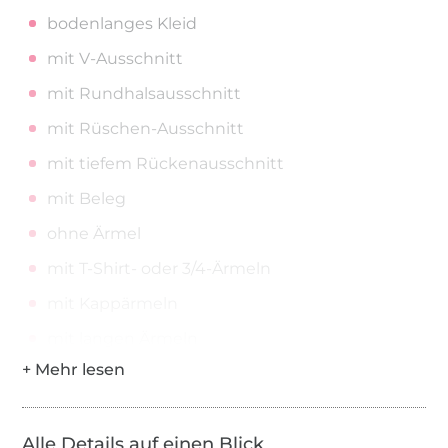
bodenlanges Kleid
mit V-Ausschnitt
mit Rundhalsausschnitt
mit Rüschen-Ausschnitt
mit tiefem Rückenausschnitt
mit Beleg
ohne Ärmel
mit T-Shirt- oder 3/4-Ärmeln
mit Kappärmeln
mit langen Ärmeln
mit Bischofsärmeln
mit Puffärmeln
Alle Details auf einen Blick