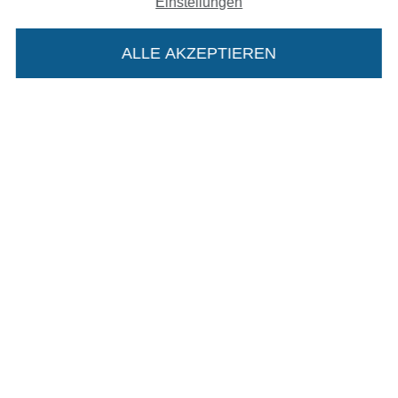
Einstellungen
In den deutschen Shop wechseln (aktuell gewählt
ALLE AKZEPTIEREN
In deinen Warenkorb
Impressum
AGB
Datenschutz
Widerrufsrecht
Kontakt
Bestellung widerrufen
Finde mehr Inspiration