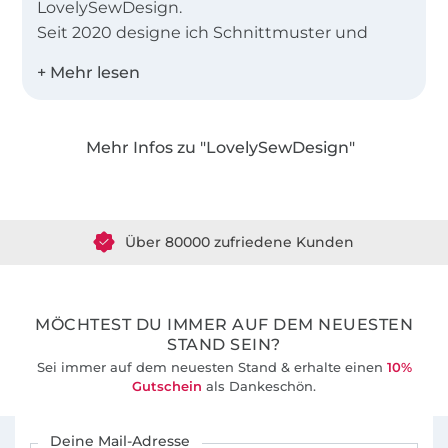
LovelySewDesign.
Seit 2020 designe ich Schnittmuster und
Plottdateien für Kinder und in Kürze auch für
Erwachsene. Jedes Schnittmuster kann ganz
schlicht und schnell genäht werden, hat aber
auch immer mindestens eine besondere
Mehr Infos zu "LovelySewDesign"
Variante enthalten, die den Schnitt einzigartig
Über 1.8 Millionen Meter Stoff versandfertig
macht. Lasst euch von den vielen Beispielen
inspirieren und habt ganz viel Spaß beim
Über 80000 zufriedene Kunden
Nähen. Ich habe immer ein offenes Ohr für
Fragen und Anregungen, den die Meinungen
36 Jahre Erfahrung
meiner Kunden sind mir sehr wichtig.
MÖCHTEST DU IMMER AUF DEM NEUESTEN
STAND SEIN?
Sei immer auf dem neuesten Stand & erhalte einen
10%
Gutschein
als Dankeschön.
Für den Stoffe Hemmers Newsletter anmelden
Deine Mail-Adresse