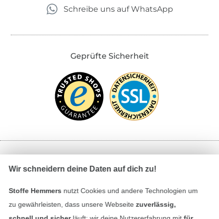
Schreibe uns auf WhatsApp
Geprüfte Sicherheit
Bezahlen mit
Wir schneidern deine Daten auf dich zu!
Stoffe Hemmers
nutzt Cookies und andere Technologien um
zu gewährleisten, dass unsere Webseite
zuverlässig,
schnell und sicher
läuft; wir deine Nutzererfahrung mit
für