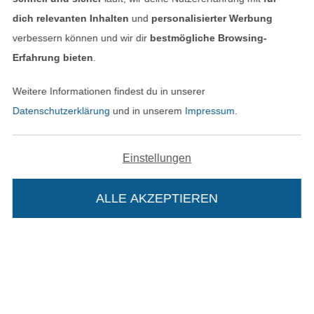
dich relevanten Inhalten
und
personalisierter Werbung
verbessern können und wir dir
bestmögliche Browsing-
Unsere Versandpartner
Erfahrung bieten
.
Weitere Informationen findest du in unserer
Datenschutzerklärung
und in unserem
Impressum
.
In den deutschen Shop wechseln (aktuell gewählt
Einstellungen
Impressum
ALLE AKZEPTIEREN
In deinen Warenkorb
AGB
Datenschutz
Widerrufsrecht
Kontakt