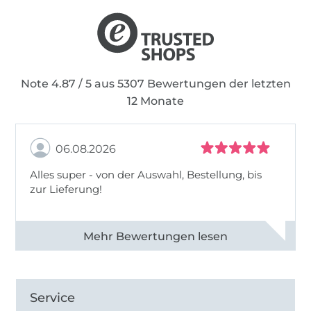
digitalisieren. Die Schnitte sind mit ganz viel
Liebe ausgearbeitet, wobei ich viel Wert auf
eine gute Passform lege. So werden viele der
Schnitte nach einem Echtgrößensystem
genäht.
Note 4.87 / 5 aus 5307 Bewertungen der letzten
12 Monate
In diesem Shop möchte ich diese Schnitte
mit dir teilen und freue mich, wenn sie dir
06.08.2026
gefallen! Viel Spaß beim Nähen.
Alles super - von der Auswahl, Bestellung, bis
zur Lieferung!
Alle 82968 Bewertungen ansehen
Service