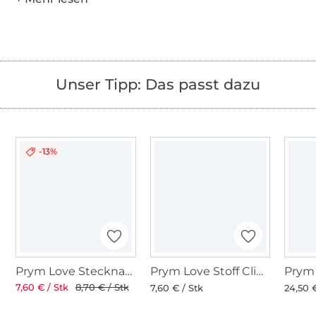
Unser Tipp: Das passt dazu
-13%
Prym Love Stecknadeln 50 Stck.
Prym Love Stoff Clips 2,6 cm
7,60 € / Stk
8,70 € / Stk
7,60 € / Stk
24,50 €
Über 1.8 Millionen Meter Stoff versandfertig