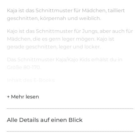
Kaja ist das Schnittmuster für Mädchen, tailliert
geschnitten, körpernah und weiblich.
Kajo ist das Schnittmuster für Jungs, aber auch für
Mädchen, die es gern leger mögen. Kajo ist
gerade geschnitten, leger und locker.
Das Schnittmuster Kaja/Kajo Kids erhälst du in
Größe 80-170.
Inhalt des E-Books:
Schnitte in PDF Format
Bildliche Druck- und Klebeübersicht
Schnitte in A0 und A4
Alle Details auf einen Blick
bebilderte Anleitung
Alle Schritte sind bebildert erläutert, daher auch