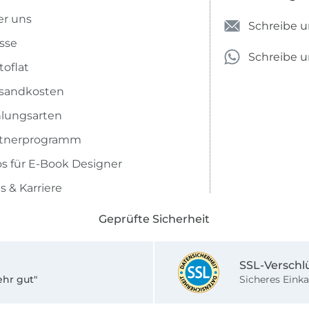
r uns
Schreibe u
sse
Schreibe 
toflat
sandkosten
lungsarten
rtnerprogramm
os für E-Book Designer
s & Karriere
Geprüfte Sicherheit
SSL-Verschl
ehr gut"
Sicheres Einka