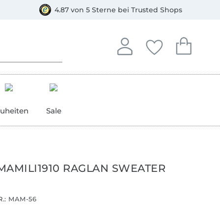
orkasse
4.87 von 5 Sterne bei Trusted Shops
In deinem Konto anmelden o
Du hast keine Artike
Du hast kein
Anmelden
Deine Favorite
Dein W
uheiten
Sale
MAMILI1910 RAGLAN SWEATER
.:
MAM-56