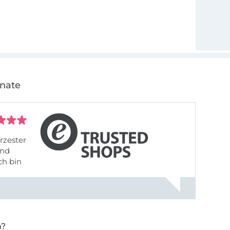
onate
rzester
ch bin
n?