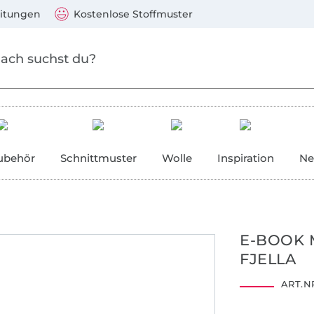
Zum Hauptinhalt springen
Weiter zur Suche
)
Visa, Mastercard, PayPal, Giropay, Kauf auf Rechnung, V
eitungen
Kostenlose Stoffmuster
ubehör
Schnittmuster
Wolle
Inspiration
Ne
E-BOOK 
FJELLA
ART.NR