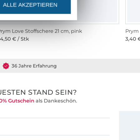
ALLE AKZEPTIEREN
rym Love Stoffschere 21 cm, pink
Prym 
4,50 € / Stk
3,40 €
36 Jahre Erfahrung
ESTEN STAND SEIN?
0% Gutschein
als Dankeschön.