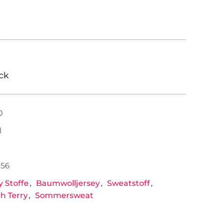
ick
0
l
56
y Stoffe
Baumwolljersey
Sweatstoff
h Terry
Sommersweat