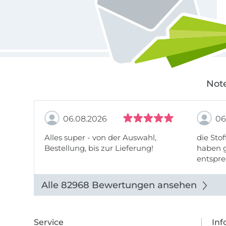
Note
06.08.2026
06
Alles super - von der Auswahl,
die Stof
Bestellung, bis zur Lieferung!
haben g
entspre
werde w
auch di
Alle 82968 Bewertungen ansehen
Service
Inf