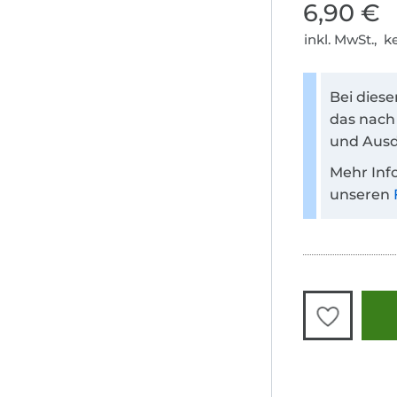
6,90 €
inkl. MwSt., 
Bei dies
das nach
und Ausd
Mehr Inf
unseren