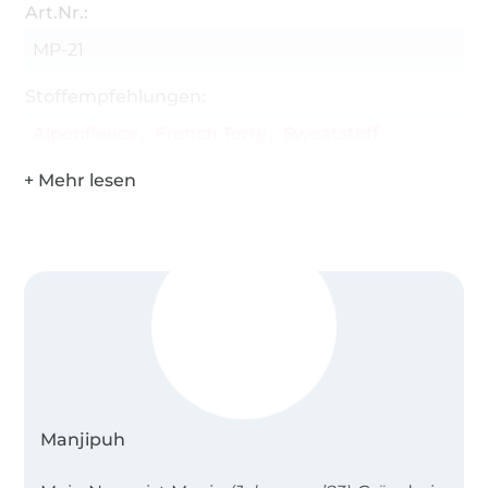
Art.Nr.:
MP-21
Stoffempfehlungen:
Alpenfleece
French Terry
Sweatstoff
Manjipuh