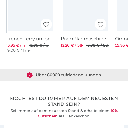
French Terry uni, schwarz
Prym Nähmaschinen-Spulenring
13,95 € / m
15,95 € / m
12,20 € / Stk
13,90 € / Stk
59,95 €
(9,00 € / 1 m²)
Über 1.8 Millionen Meter Stoff versandfertig
Über 80000 zufriedene Kunden
36 Jahre Erfahrung
MÖCHTEST DU IMMER AUF DEM NEUESTEN
STAND SEIN?
Sei immer auf dem neuesten Stand & erhalte einen
10%
Gutschein
als Dankeschön.
Für den Stoffe Hemmers Newsletter anmelden