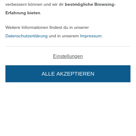
verbessern können und wir dir
bestmögliche Browsing-
Erfahrung bieten
.
Unsere Versandpartner
Weitere Informationen findest du in unserer
Datenschutzerklärung
und in unserem
Impressum
.
Einstellungen
In den deutschen Shop wechseln (aktuell gewählt
ALLE AKZEPTIEREN
In deinen Warenkorb
Impressum
AGB
Datenschutz
Widerrufsrecht