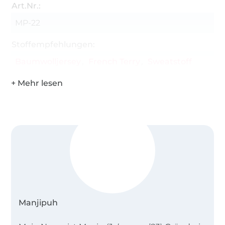
Art.Nr.:
MP-22
Stoffempfehlungen:
Baumwolljersey
French Terry
Sweatstoff
Manjipuh