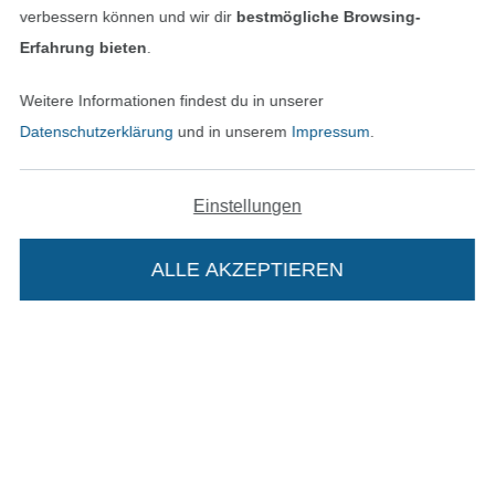
verbessern können und wir dir
bestmögliche Browsing-
Erfahrung bieten
.
Unsere Versandpartner
Weitere Informationen findest du in unserer
Datenschutzerklärung
und in unserem
Impressum
.
Einstellungen
In den deutschen Shop wechseln (aktuell gewählt
ALLE AKZEPTIEREN
In deinen Warenkorb
Impressum
AGB
Datenschutz
Widerrufsrecht