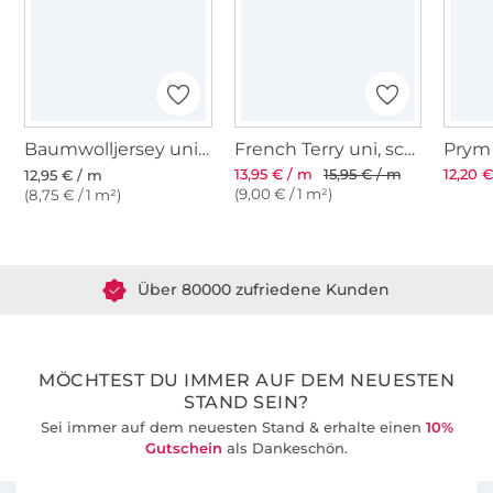
Baumwolljersey uni, schwarz
French Terry uni, schwarz
13,95 € / m
15,95 € / m
12,20 €
12,95 € / m
(9,00 € / 1 m²)
(8,75 € / 1 m²)
Über 1.8 Millionen Meter Stoff versandfertig
Über 80000 zufriedene Kunden
36 Jahre Erfahrung
MÖCHTEST DU IMMER AUF DEM NEUESTEN
STAND SEIN?
Sei immer auf dem neuesten Stand & erhalte einen
10%
Gutschein
als Dankeschön.