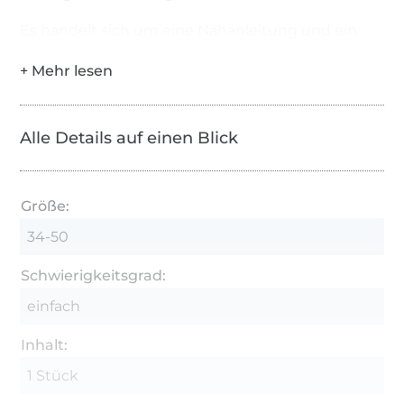
Es handelt sich um eine Nähanleitung und ein
Schnittmuster im PDF Format zum selbst
ausdrucken und zusammenkleben, KEIN
Papierschnittmuster. Zum Öffnen und Lesen der
Datei wird ein PDF-Viewer benötigt.
Alle Details auf einen Blick
Das eBook ist in einer ZIP-Datei gespeichert.
Größe:
34-50
Schwierigkeitsgrad:
einfach
Inhalt:
1 Stück