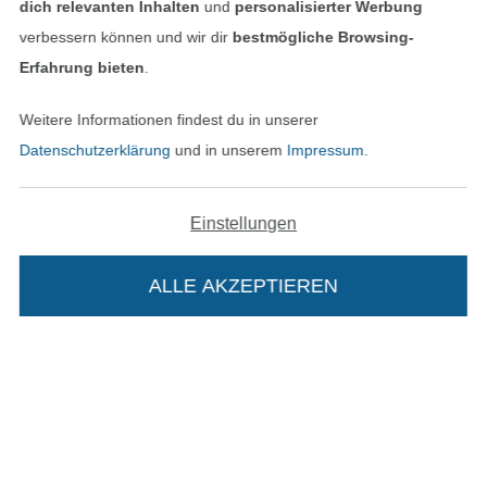
Unsere Versandpartner
dich relevanten Inhalten
und
personalisierter Werbung
verbessern können und wir dir
bestmögliche Browsing-
Erfahrung bieten
.
Weitere Informationen findest du in unserer
In den deutschen Shop wechseln (aktuell gewählt
Datenschutzerklärung
und in unserem
Impressum
.
Impressum
Einstellungen
AGB
ALLE AKZEPTIEREN
In deinen Warenkorb
Datenschutz
Widerrufsrecht
Kontakt
Bestellung widerrufen