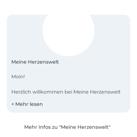
Meine Herzenswelt
Moin!
Herzlich willkommen bei Meine Herzenswelt
im Herzen von Schleswig-Holstein. Seit
unserer Gründung im Jahr 2011 sind wir zu
einem kleinen, aber sehr leidenschaftlichen
Team gewachsen. Mit über einem Jahrzehnt
Mehr Infos zu "Meine Herzenswelt"
Erfahrung in der Entwicklung von