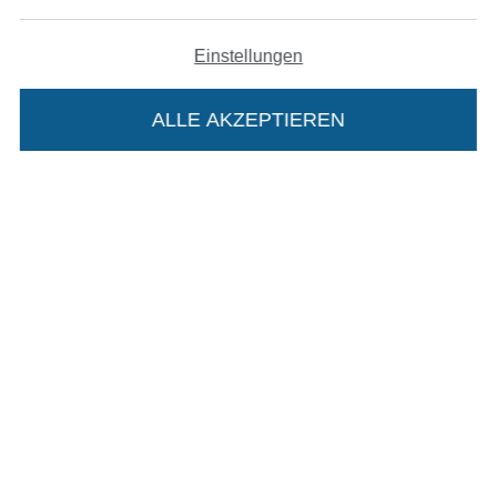
In den deutschen Shop wechseln (aktuell gewählt
Einstellungen
Impressum
AGB
ALLE AKZEPTIEREN
In deinen Warenkorb
Datenschutz
Widerrufsrecht
Kontakt
Bestellung widerrufen
Finde mehr Inspiration