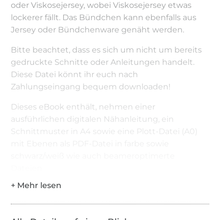
oder Viskosejersey, wobei Viskosejersey etwas
lockerer fällt. Das Bündchen kann ebenfalls aus
Jersey oder Bündchenware genäht werden.
Bitte beachtet, dass es sich um nicht um bereits
gedruckte Schnitte oder Anleitungen handelt.
Diese Datei könnt ihr euch nach
Zahlungseingang bequem downloaden!
Dieses eBook enthält, nehmen einer
ausführlichen digitalen Nähanleitung, ein
Schnittmuster in A4 sowie eine Plott-Datei (A0)
mit Ebenen als PDF-Datei in farbe sowie
schwarz/weiß wie auch beameroptimerte
Dateien.
Dieses eBook darf zu privaten Zwecken und zur
Fertigung von Unikaten/Kleinserien verwendet
werden. Massenproduktion bzw. industrielle