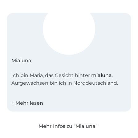
Mialuna
Ich bin Maria, das Gesicht hinter
mialuna
.
Aufgewachsen bin ich in Norddeutschland.
Nach einem Abstecher in den sozialen
Bereich in Hamburg und mehreren Jahren im
kaufmännischen Bereich in Berlin, lebe ich
heute mit meiner Familie im schönen Lübeck.
Mehr Infos zu "Mialuna"
Die Leidenschaft für das Schneidern von
Über 1.8 Millionen Meter Stoff versandfertig