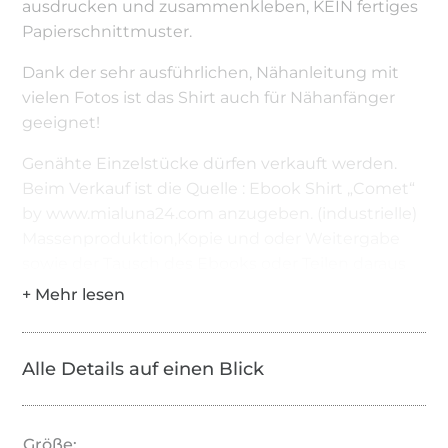
ausdrucken und zusammenkleben, KEIN fertiges
Papierschnittmuster.
Dank der sehr ausführlichen, Nähanleitung mit
vielen Fotos ist das Shirt auch für Nähanfänger
geeignet!
Genähte Einzelstücke dürfen verkauft werden.
Beim Verkauf ist die Quelle : Ebook Shirt „Comet“
by www.mialuna24.com anzugeben. (industrielle)
Massenproduktion,Kopie und oder Weitergabe
sowie der Tausch des Ebooks oder Teilen daraus
sind untersagt. Für Fehler in der Anleitung kann
keine Haftung übernommen werden.
Alle Details auf einen Blick
Größe: