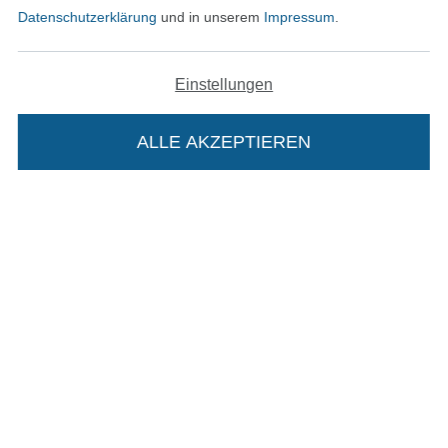
Datenschutzerklärung
und in unserem
Impressum
.
In den deutschen Shop wechseln (aktuell gewählt
Einstellungen
Impressum
ALLE AKZEPTIEREN
In deinen Warenkorb
AGB
Datenschutz
Widerrufsrecht
Kontakt
Bestellung widerrufen