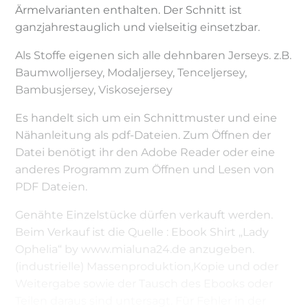
Ärmelvarianten enthalten. Der Schnitt ist
ganzjahrestauglich und vielseitig einsetzbar.
Als Stoffe eigenen sich alle dehnbaren Jerseys. z.B.
Baumwolljersey, Modaljersey, Tenceljersey,
Bambusjersey, Viskosejersey
Es handelt sich um ein Schnittmuster und eine
Nähanleitung als pdf-Dateien. Zum Öffnen der
Datei benötigt ihr den Adobe Reader oder eine
anderes Programm zum Öffnen und Lesen von
PDF Dateien.
Genähte Einzelstücke dürfen verkauft werden.
Beim Verkauf ist die Quelle : Ebook Shirt „Lady
Ophelia“ by www.mialuna24.de anzugeben.
(industrielle) Massenproduktion,Kopie und oder
Weitergabe sowie der Tausch des Ebooks oder
Teilen daraus sind untersagt. Für Fehler in der