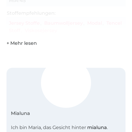
MIA-45
Stoffempfehlungen:
Jersey Stoffe
Baumwolljersey
Modal
Tencel
Stoff
Viskosejersey
Mialuna
Ich bin Maria, das Gesicht hinter
mialuna
.