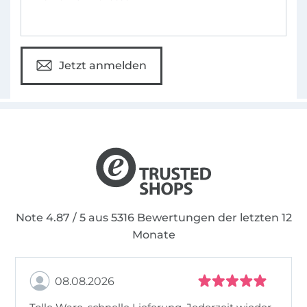
Mir ist es besonders wichtig, die Freude an
etwas Selbstgenähtem an andere
weiterzugeben. Aus diesem Grund sind meine
Schnittmuster immer mit sehr detaillierten
Jetzt anmelden
Foto- und Videoanleitungen versehen. Bei mir
findest du eine stetig wachsende Auswahl
von Schnittmustern mit Designs für die ganze
Familie.
Mehr Informationen rund um mialuna findest
du auf meinem Blog.
Note 4.87 / 5 aus 5316 Bewertungen der letzten 12
Monate
08.08.2026