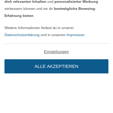
dich relevanten Inhalten
und
personalisierter Werbung
verbessern können und wir dir
bestmögliche Browsing-
Erfahrung bieten
.
Unsere Versandpartner
Weitere Informationen findest du in unserer
Datenschutzerklärung
und in unserem
Impressum
.
In den deutschen Shop wechseln (aktuell gewählt
Einstellungen
Impressum
ALLE AKZEPTIEREN
In deinen Warenkorb
AGB
Datenschutz
Widerrufsrecht
Kontakt