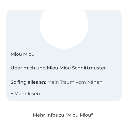
Miou Miou
Über mich und Miou Miou Schnittmuster
So fing alles an:
Mein Traum vom Nähen
begann neben meiner Mama an ihrer
ratternden Tretnähmaschine! Dort stand ich,
war fasziniert und konnte nie genug davon
bekommen ihr dabei zuzuschauen. Schon mit
Mehr Infos zu "Miou Miou"
6 Jahren benähte ich enthusiastisch meine
Über 1.8 Millionen Meter Stoff versandfertig
Püppchen von Hand, weil Mamas