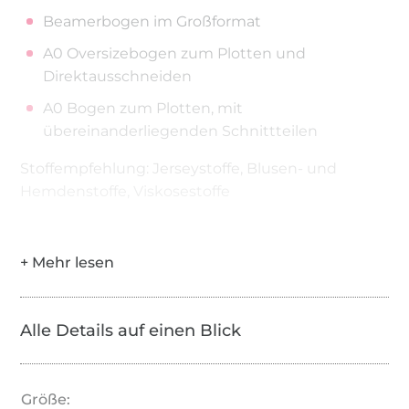
Beamerbogen im Großformat
A0 Oversizebogen zum Plotten und
Direktausschneiden
A0 Bogen zum Plotten, mit
übereinanderliegenden Schnittteilen
Stoffempfehlung: Jerseystoffe, Blusen- und
Hemdenstoffe, Viskosestoffe
Liste der benötigten Materialien
je nach Größe und Variante siehe Liste
Alle Details auf einen Blick
Größe: