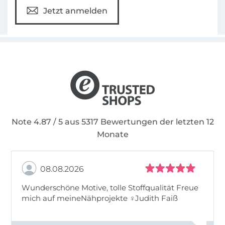
näh` ich für mich!“
und
„Jetzt näh` ich für
Jetzt anmelden
uns!“
. Zurzeit entwerfe ich
Kinderschnittmuster für die Zeitschrift
„Little
Darling“
aus den OZ Verlag und bin dort für die
gesamte Umsetzung der Modelle und
Anleitungen verantwortlich.
Note 4.87 / 5 aus 5317 Bewertungen der letzten 12
Monate
08.08.2026
Wunderschöne Motive, tolle Stoffqualität Freue
mich auf meineNähprojekte ♀Judith Faiß