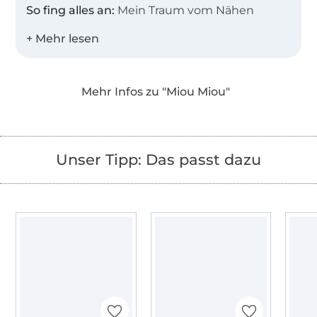
So fing alles an:
Mein Traum vom Nähen
begann neben meiner Mama an ihrer
ratternden Tretnähmaschine! Dort stand ich,
war fasziniert und konnte nie genug davon
bekommen ihr dabei zuzuschauen. Schon mit
Mehr Infos zu "Miou Miou"
6 Jahren benähte ich enthusiastisch meine
Püppchen von Hand, weil Mamas
Nähmaschine noch tabu war.
Unser Tipp: Das passt dazu
Meine Ausbildung:
Nach dem Abi stand für
mich fest, dass ich meine Leidenschaft zum
Beruf machen würde. Ich besuchte eine
Technikerschule und wurde so
Bekleidungstechnikerin und
Schnittdirektrice.
Selbständigkeit:
Bereits 1994 habe ich mich
selbständig gemacht und 10 Jahre lang