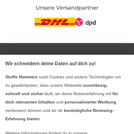
Unsere Versandpartner
In den deutschen Shop wechseln (aktuell gewählt
Impressum
Wir schneidern deine Daten auf dich zu!
AGB
Stoffe Hemmers
nutzt Cookies und andere Technologien um
zu gewährleisten, dass unsere Webseite
zuverlässig,
Datenschutz
schnell und sicher
läuft; wir deine Nutzererfahrung mit
für
dich relevanten Inhalten
und
personalisierter Werbung
Widerrufsrecht
verbessern können und wir dir
bestmögliche Browsing-
Kontakt
Erfahrung bieten
.
Weitere Informationen findest du in unserer