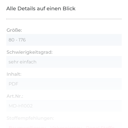
Alle Details auf einen Blick
Größe:
80 - 176
Schwierigkeitsgrad:
sehr einfach
Inhalt:
PDF
Art.Nr.:
MD-H1002
Stoffempfehlungen:
Baumwolljersey
Viskosejersey
Panel Stoffe