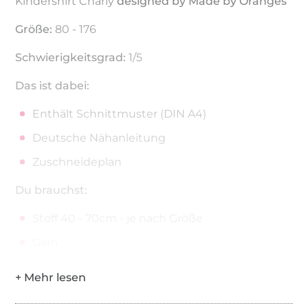
Kindershirt Charly
designed by Made by Oranges
Größe:
80 - 176
Schwierigkeitsgrad:
1/5
Das ist dabei:
Enthält Schnittmuster (DIN A4)
Deutsche Nähanleitung
Zuschneideplan
Du brauchst:
Stoff 40 - 70cm - je nach Größe
Garn