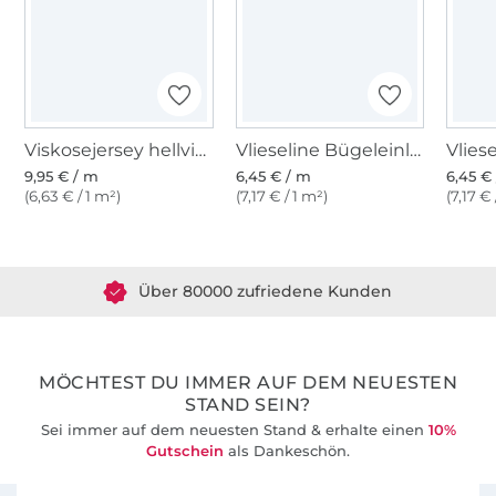
Viskosejersey hellviolett
Vlieseline Bügeleinlage H180 - weiß
9,95 € / m
6,45 € / m
6,45 €
(6,63 € / 1 m²)
(7,17 € / 1 m²)
(7,17 € 
Über 1.8 Millionen Meter Stoff versandfertig
Über 80000 zufriedene Kunden
36 Jahre Erfahrung
MÖCHTEST DU IMMER AUF DEM NEUESTEN
STAND SEIN?
Sei immer auf dem neuesten Stand & erhalte einen
10%
Gutschein
als Dankeschön.