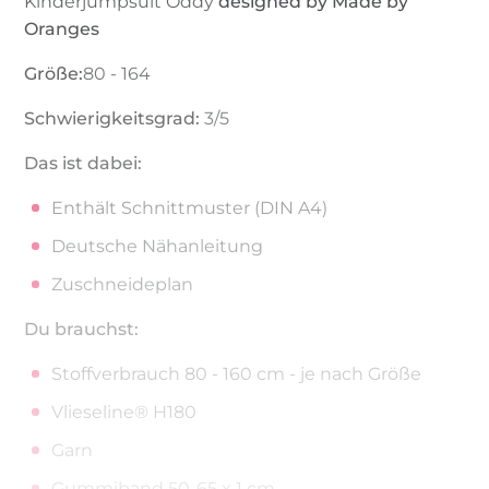
Kinderjumpsuit Oddy
designed by Made by
Oranges
Größe:
80 - 164
Schwierigkeitsgrad:
3/5
Das ist dabei:
Enthält Schnittmuster (DIN A4)
Deutsche Nähanleitung
Zuschneideplan
Du brauchst:
Stoffverbrauch 80 - 160 cm - je nach Größe
Vlieseline® H180
Garn
Gummiband 50-65 x 1 cm