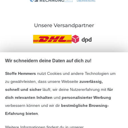
Unsere Versandpartner
Wir schneidern deine Daten auf dich zu!
In den deutschen Shop wechseln (aktuell gewählt
Stoffe Hemmers
nutzt Cookies und andere Technologien um
Impressum
zu gewährleisten, dass unsere Webseite
zuverlässig,
schnell und sicher
läuft; wir deine Nutzererfahrung mit
für
AGB
dich relevanten Inhalten
und
personalisierter Werbung
Datenschutz
verbessern können und wir dir
bestmögliche Browsing-
Erfahrung bieten
.
Widerrufsrecht
Weitere Informationen findest du in unserer