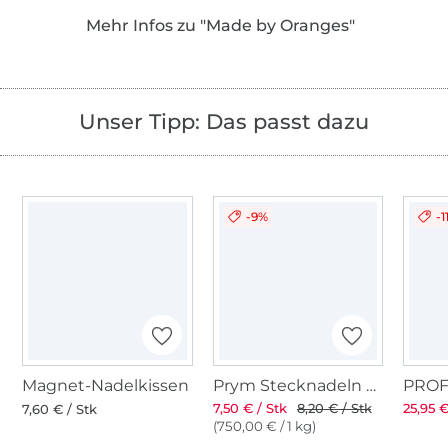
als PDF in den Landessprachen Deutsch,
Mehr Infos zu "Made by Oranges"
Englisch, Niederländisch und Französisch an!
Unser Tipp: Das passt dazu
-9%
-1
Magnet-Nadelkissen
Prym Stecknadeln mit Griff
7,50 € / Stk
8,20 € / Stk
25,95 €
7,60 € / Stk
(750,00 € / 1 kg)
Über 1.8 Millionen Meter Stoff versandfertig