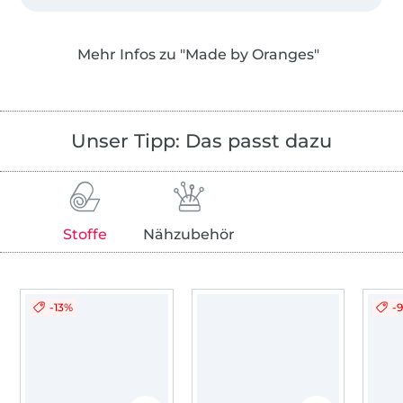
Desweiteren bieten wir Einzelschnittmuster
als PDF in den Landessprachen Deutsch,
Mehr Infos zu "Made by Oranges"
Englisch, Niederländisch und Französisch an!
Unser Tipp: Das passt dazu
Stoffe
Nähzubehör
-13%
-