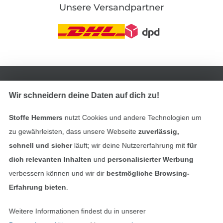
Unsere Versandpartner
In den deutschen Shop wechseln (aktuell gewählt
Wir schneidern deine Daten auf dich zu!
Impressum
Stoffe Hemmers
nutzt Cookies und andere Technologien um
AGB
zu gewährleisten, dass unsere Webseite
zuverlässig,
Datenschutz
schnell und sicher
läuft; wir deine Nutzererfahrung mit
für
dich relevanten Inhalten
und
personalisierter Werbung
Widerrufsrecht
verbessern können und wir dir
bestmögliche Browsing-
Erfahrung bieten
.
Kontakt
Weitere Informationen findest du in unserer
Bestellung widerrufen