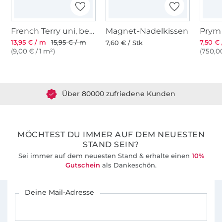
French Terry uni, beige
Magnet-Nadelkissen
13,95 € / m
15,95 € / m
7,50 € 
7,60 € / Stk
(9,00 € / 1 m²)
(750,00
Über 1.8 Millionen Meter Stoff versandfertig
Über 80000 zufriedene Kunden
36 Jahre Erfahrung
MÖCHTEST DU IMMER AUF DEM NEUESTEN
STAND SEIN?
Sei immer auf dem neuesten Stand & erhalte einen
10%
Gutschein
als Dankeschön.
Für den Stoffe Hemmers Newsletter anmelden
Deine Mail-Adresse