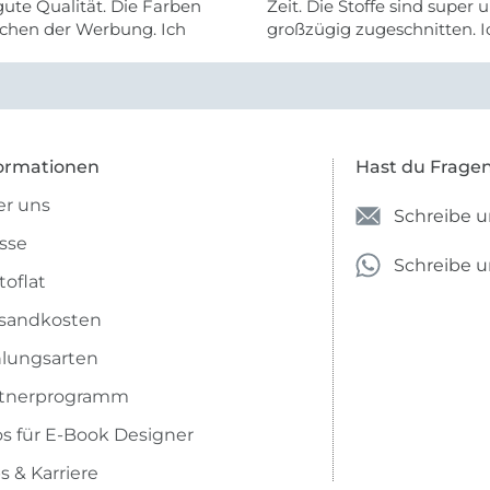
ute Qualität. Die Farben
Zeit. Die Stoffe sind super und
chen der Werbung. Ich
großzügig zugeschnitten. I
eiter selber bestellen und
mehr als zufrieden.
e Firma empfehlen.
ormationen
Hast du Frage
r uns
Schreibe u
sse
Schreibe 
toflat
sandkosten
lungsarten
rtnerprogramm
os für E-Book Designer
s & Karriere