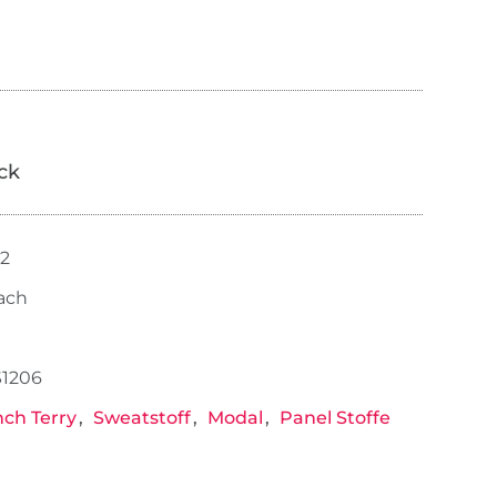
ick
52
ach
S1206
nch Terry
Sweatstoff
Modal
Panel Stoffe