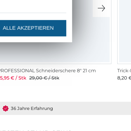
ALLE AKZEPTIEREN
PROFESSIONAL Schneiderschere 8" 21 cm
Trick
5,95 € / Stk
29,00 € / Stk
8,20 €
36 Jahre Erfahrung