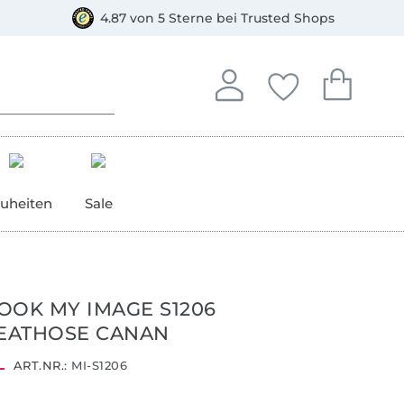
orkasse
4.87 von 5 Sterne bei Trusted Shops
In deinem Konto anmelden o
Du hast keine Artike
Du hast kein
Anmelden
Deine Favorite
Dein W
uheiten
Sale
OOK MY IMAGE S1206
EATHOSE CANAN
ART.NR.:
MI-S1206