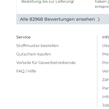
Bestellung, bis zur Lieferung!
haben g
entspre
werde w
auch di
Alle 82968 Bewertungen ansehen
Service
Inf
Stoffmuster bestellen
Übe
Gutschein kaufen
Pre
Vorteile für Gewerbetreibende
Por
FAQ / Hilfe
Ver
Zah
Pa
Inf
Job