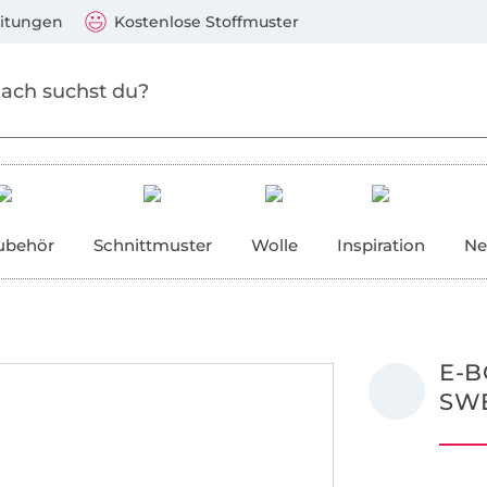
Zum Hauptinhalt springen
Weiter zur Suche
)
Visa, Mastercard, PayPal, Giropay, Kauf auf Rechnung, V
eitungen
Kostenlose Stoffmuster
ubehör
Schnittmuster
Wolle
Inspiration
Ne
E-B
SW