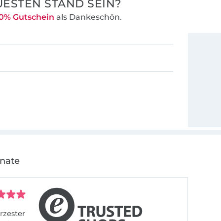
ESTEN STAND SEIN?
0% Gutschein
als Dankeschön.
onate
rzester